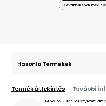
További képek megjele
Ugrás
a
képgaléria
elejére
Hasonló Termékek
Termék áttekintés
További in
Fényűző Gillion mennyezeti lámpa