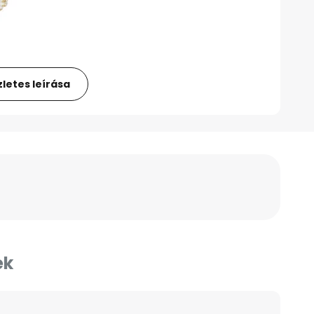
letes leírása
ek