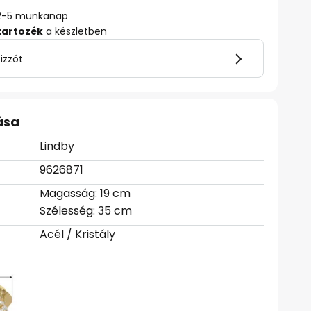
ő: 2-5 munkanap
tartozék
a készletben
izzót
ása
Lindby
9626871
Magasság: 19 cm
Szélesség: 35 cm
Acél / Kristály