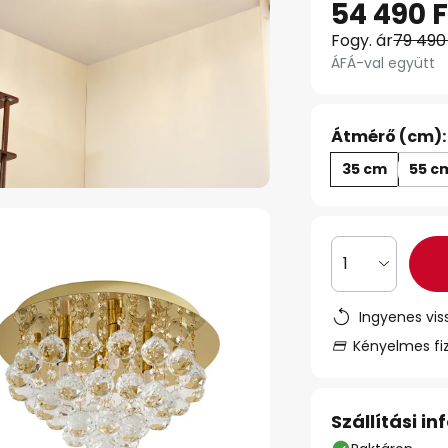
54 490 F
Fogy. ár
79 490
ÁFÁ-val együtt
Átmérő (cm):
35 cm
55 c
1
Ingyenes vis
Kényelmes fi
Szállítási i