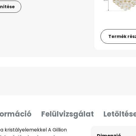
nítése
Termék rész
formáció
Felülvizsgálat
Letöltés
 kristályelemekkel A Gillion
Dimenzió