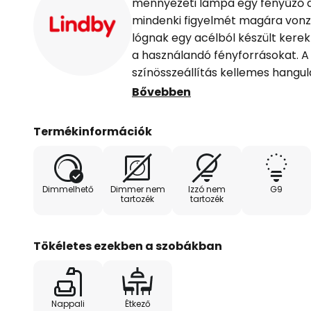
mennyezeti lámpa egy fényűző d
mindenki figyelmét magára vonzza
lógnak egy acélból készült kerek 
a használandó fényforrásokat. A 
színösszeállítás kellemes hangul
hangsúlyokat helyez a mennyezet
Bővebben
kristályelemek sarkai és élei l
fókuszálják, kívánatos fényjáték
Termékinformációk
Gillion mennyezeti lámpa különö
étkezőbe tökéletes, és mindenki
Bármely helyiségnek elegáns aur
Dimmelhető
Dimmer nem
Izzó nem
G9
egészen különlegessé varázsolja 
tartozék
tartozék
Tökéletes ezekben a szobákban
Nappali
Étkező