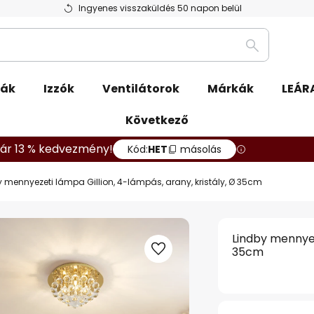
Ingyenes visszaküldés 50 napon belül
Keresés
pák
Izzók
Ventilátorok
Márkák
LEÁR
Következő
ár 13 % kedvezmény!
Kód:
HET
másolás
y mennyezeti lámpa Gillion, 4-lámpás, arany, kristály, Ø 35cm
Lindby mennyez
35cm