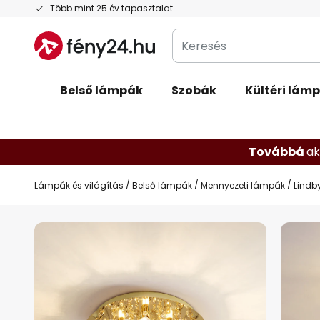
Ugrás
Több mint 25 év tapasztalat
a
Keresés
tartalomhoz
Belső lámpák
Szobák
Kültéri lám
Továbbá
ak
Lámpák és világítás
Belső lámpák
Mennyezeti lámpák
Lindb
Ugrás
a
képgaléria
végére