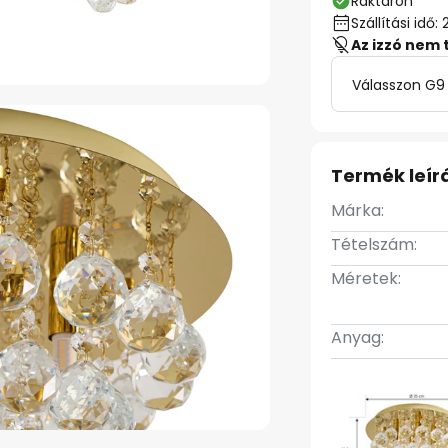
Raktáron
Szállítási id
Az izzó nem 
Válasszon G9 
Termék leír
Márka:
Tételszám:
Méretek:
Anyag: