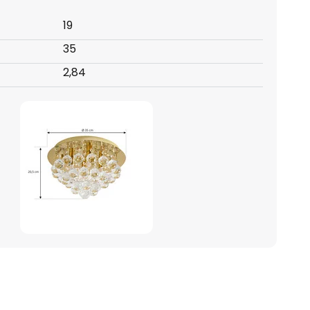
19
35
2,84