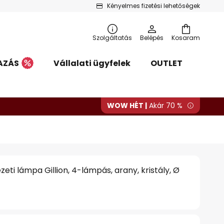
Kényelmes fizetési lehetőségek
Szolgáltatás
Belépés
Kosaram
AZÁS
Vállalati ügyfelek
OUTLET
WOW HÉT |
Akár 70 %
eti lámpa Gillion, 4-lámpás, arany, kristály, Ø