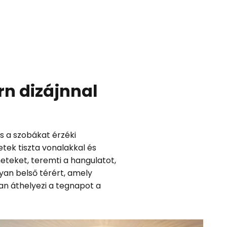
rn dizájnnal
s a szobákat érzéki
etek tiszta vonalakkal és
neteket, teremti a hangulatot,
yan belső térért, amely
an áthelyezi a tegnapot a