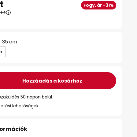
t
Fogy. ár -31%
 Ft
35 cm
m
Hozzáadás a kosárhoz
szaküldés 50 napon belül
zetési lehetőségek
nformációk