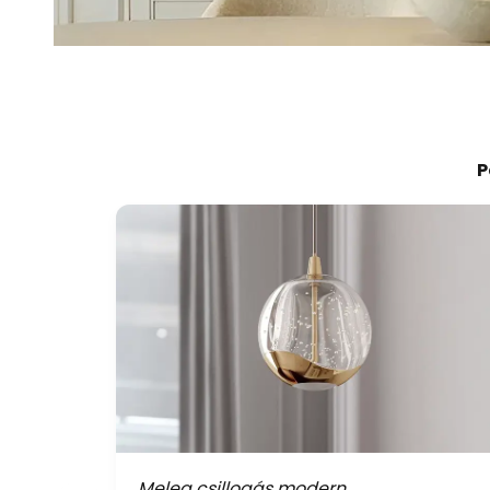
P
Meleg csillogás modern