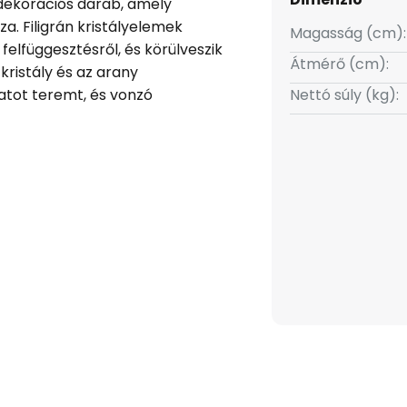
ekorációs darab, amely
. Filigrán kristályelemek
Magasság (cm):
felfüggesztésről, és körülveszik
Átmérő (cm):
kristály és az arany
atot teremt, és vonzó
Nettó súly (kg):
re. A keletkező fényt a
enyűgöző módon megtörik és
ot teremtve a helyiségben. A
sen a nappaliba vagy az
 figyelmét magára vonzza.
át kölcsönöz, és valami
azt.