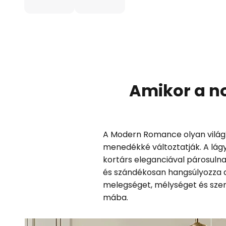
Amikor a no
A Modern Romance olyan világít
menedékké változtatják. A lágy
kortárs eleganciával párosulnak
és szándékosan hangsúlyozza a 
melegséget, mélységet és szem
mába.