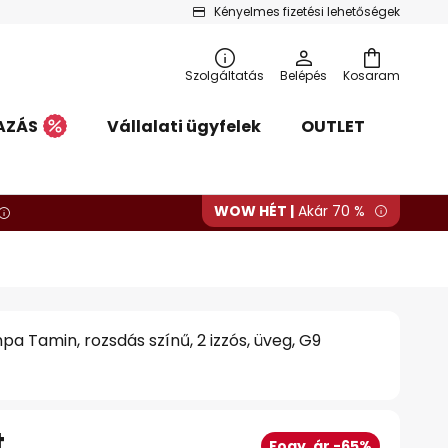
Kényelmes fizetési lehetőségek
Szolgáltatás
Belépés
Kosaram
AZÁS
Vállalati ügyfelek
OUTLET
WOW HÉT |
Akár 70 %
pa Tamin, rozsdás színű, 2 izzós, üveg, G9
t
Fogy. ár -65%