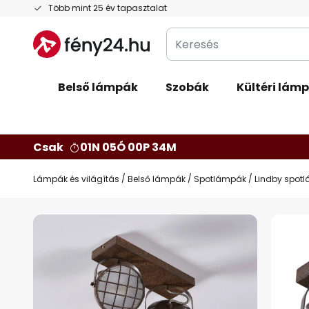
Ugrás
Több mint 25 év tapasztalat
a
Keresés
tartalomhoz
Belső lámpák
Szobák
Kültéri lám
Csak
01N 05Ó 00P 33M
Lámpák és világítás
Belső lámpák
Spotlámpák
Lindby spotl
Ugrás
a
képgaléria
végére