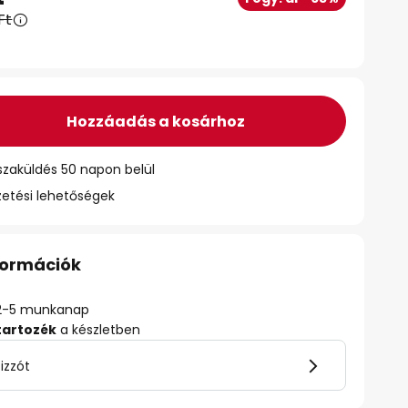
Ft
Hozzáadás a kosárhoz
szaküldés 50 napon belül
zetési lehetőségek
nformációk
ő: 2-5 munkanap
tartozék
a készletben
izzót