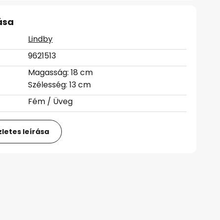
ása
Lindby
9621513
Magasság: 18 cm
Szélesség: 13 cm
Fém / Üveg
letes leírása