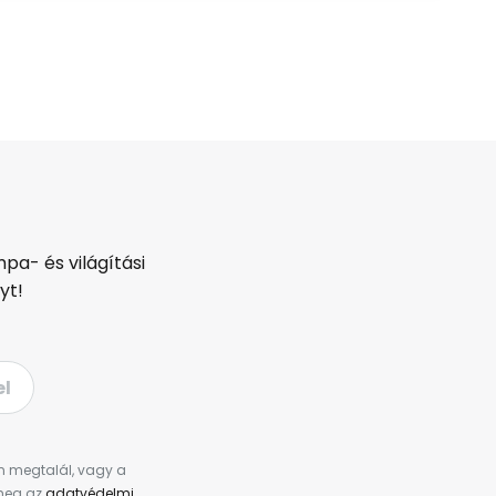
pa- és világítási
yt!
el
en megtalál, vagy a
 meg az
adatvédelmi