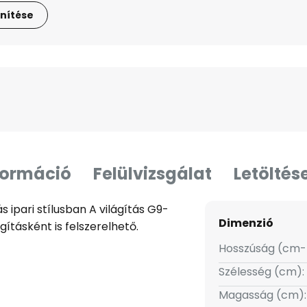
nítése
formáció
Felülvizsgálat
Letöltés
s ipari stílusban A világítás G9-
Dimenzió
lágításként is felszerelhető.
Hosszúság (cm-
Szélesség (cm):
Magasság (cm):