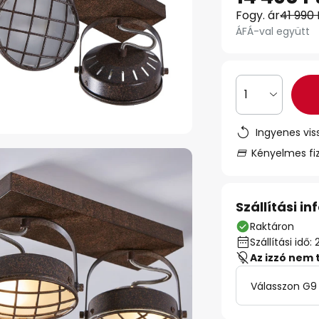
Fogy. ár
41 990 
ÁFÁ-val együtt
1
Ingyenes vis
Kényelmes fi
Szállítási i
Raktáron
Szállítási id
Az izzó nem 
Válasszon G9 