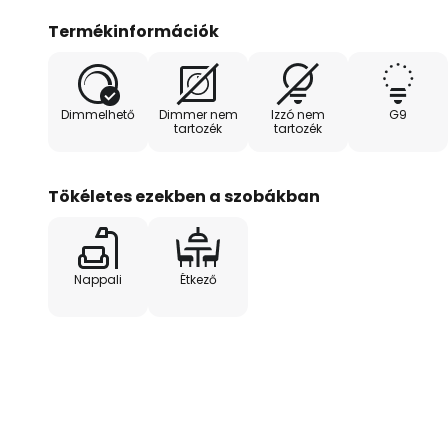
Termékinformációk
Dimmelhető
Dimmer nem
Izzó nem
G9
tartozék
tartozék
Tökéletes ezekben a szobákban
Nappali
Étkező