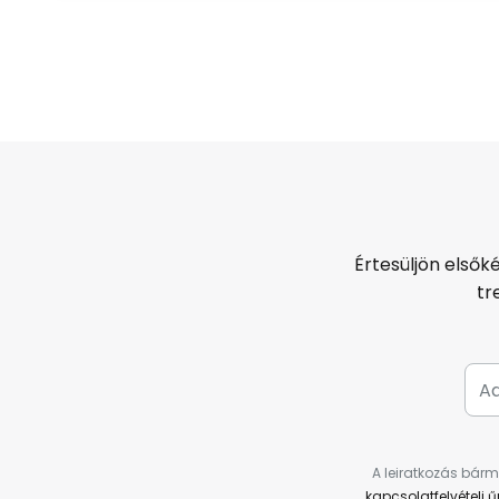
Értesüljön elsők
tr
A leiratkozás bárm
kapcsolatfelvételi 