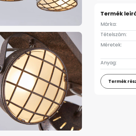
Termék leír
Márka:
Tételszám:
Méretek:
Anyag:
Termék rész