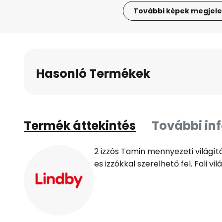
További képek megjele
Ugrás
a
képgaléria
elejére
Hasonló Termékek
Termék áttekintés
További in
2 izzós Tamin mennyezeti világítá
es izzókkal szerelhető fel. Fali vi