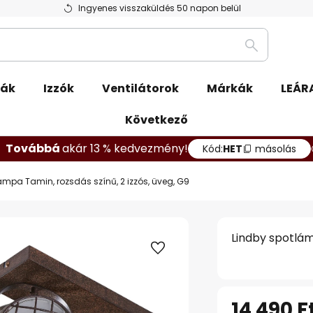
Ingyenes visszaküldés 50 napon belül
Keresés
pák
Izzók
Ventilátorok
Márkák
LEÁR
Következő
Továbbá
akár 13 % kedvezmény!
Kód:
HET
másolás
ámpa Tamin, rozsdás színű, 2 izzós, üveg, G9
Lindby spotlám
14 490 F