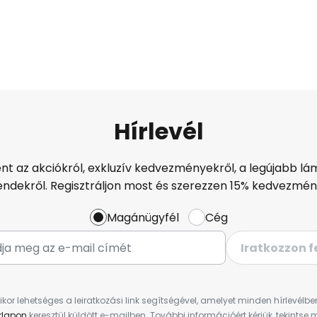
Hírlevél
ént az akciókról, exkluzív kedvezményekről, a legújabb lám
endekről. Regisztráljon most és szerezzen 15% kedvezmén
Magánügyfél
Cég
Iratkozzon f
ikor lehetséges a leiratkozási link segítségével, amelyet minden hírlevélb
űrlapon
keresztül küldött e-mailben. További információért kérjük, tekintse