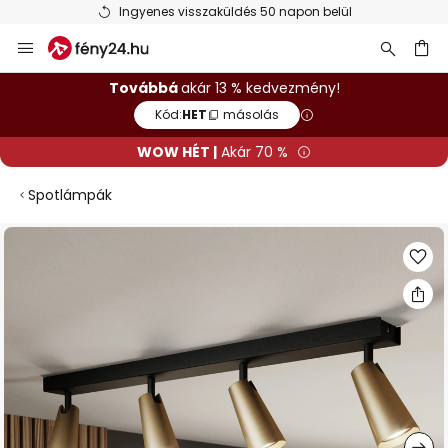
Ingyenes visszaküldés 50 napon belül
Ugrás
a
tartalomhoz
sés
Továbbá
akár 13 % kedvezmény!
Kód:
HET
másolás
WOW HÉT |
Akár 70 %
Spotlámpák
Ugrás
a
képgaléria
végére