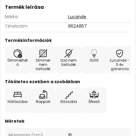
Termék leírása
Márka:
Lucande
Tételszám:
9624857
Termékinformációk
Dimmelhet
Dimmer
Izzó nem
GU10
Lucande -
ő
nem
tartozék
5 év
tartozék
garancia
Tökéletes ezekben a szobákban
Hálószoba
Nappali
Előszoba
Étkező
Méretek
Magasság (cm):
16