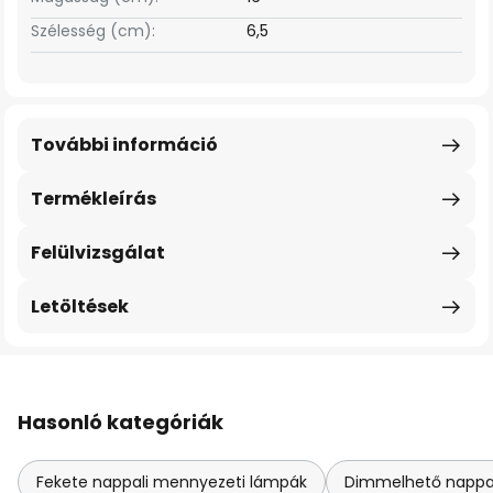
Szélesség (cm):
6,5
További információ
Termékleírás
Felülvizsgálat
Letöltések
Hasonló kategóriák
Fekete nappali mennyezeti lámpák
Dimmelhető nappa