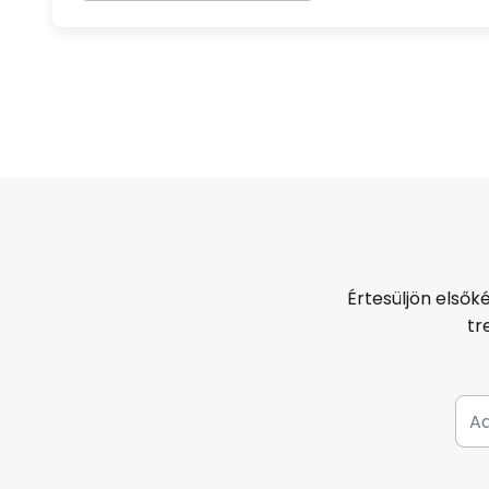
Értesüljön elsők
tr