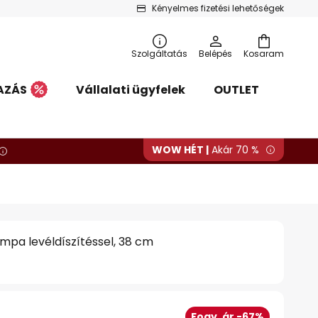
Kényelmes fizetési lehetőségek
Szolgáltatás
Belépés
Kosaram
AZÁS
Vállalati ügyfelek
OUTLET
WOW HÉT |
Akár 70 %
mpa levéldíszítéssel, 38 cm
Fogy. ár -67%