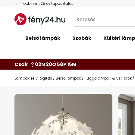
Ugrás
Több mint 25 év tapasztalat
a
Keresés
tartalomhoz
Belső lámpák
Szobák
Kültéri lám
Csak
02N 20Ó 58P 14M
Lámpák és világítás
Belső lámpák
Függőlámpák & Csillárok
Ugrás
a
képgaléria
végére