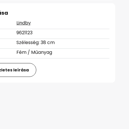
ása
Lindby
9621123
Szélesség: 38 cm
Fém / Műanyag
letes leírása