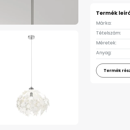
Termék leír
Márka:
Tételszám:
Méretek:
Anyag:
Termék rész