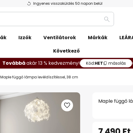
Ingyenes visszaküldés 50 napon belül
Keresés
pák
Izzók
Ventilátorok
Márkák
LEÁR
Következő
Továbbá
akár 13 % kedvezmény!
Kód:
HET
másolás
Maple függő lámpa levéldíszítéssel, 38 cm
Maple függő lá
7 490 Ft