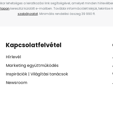
ikor lehetséges a leiratkozási link segítségével, amelyet minden hírlevélb
űrlapon
keresztül küldött e-mailben. További információért kérjük, tekintse
szabályzatot
. Minimális rendelési összeg 39 990 ft.
Kapcsolatfelvétel
Hírlevél
Marketing együttműködés
Inspirációk
|
Világítási tanácsok
Newsroom