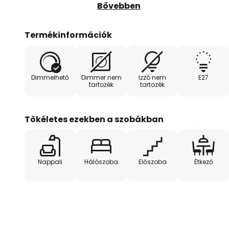
Természetesen nem valódi zöld 
Bővebben
fehér színű műleveleket, amelyek
mintáztak. A természetes fa lev
Termékinformációk
elemek különböző pontokon átfe
árnyékszerkezet hol jobban, hol 
természetesen a fényképre is ha
Dimmelhető
Dimmer nem
Izzó nem
E27
világosabb és sötétebb foltok je
tartozék
tartozék
árnyék lenyűgöző, szinte művészi
Tökéletes ezekben a szobákban
Nappali
Hálószoba
Előszoba
Étkező