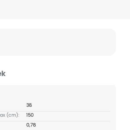
ek
38
ax (cm):
150
0,78