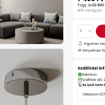
Fogy. ár
22 990 
ÁFÁ-val együtt
1
Ingyenes vis
Kényelmes fi
Szállítási i
Raktáron
Szállítási id
Az izzó nem 
Válasszon E27