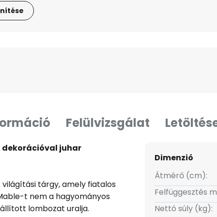
nítése
formáció
Felülvizsgálat
Letöltés
 dekorációval juhar
Dimenzió
Átmérő (cm):
ilágítási tárgy, amely fiatalos
Felfüggesztés m
A Mable-t nem a hagyományos
llított lombozat uralja.
Nettó súly (kg):