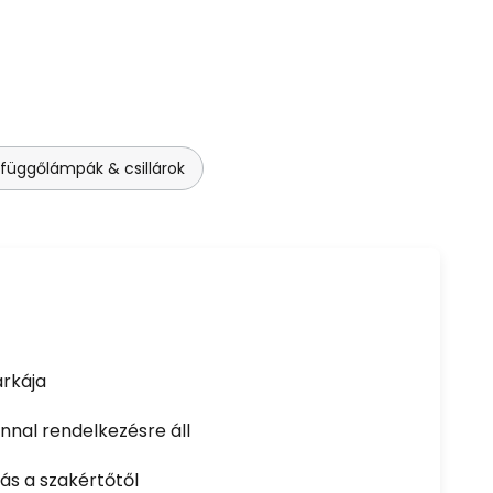
 függőlámpák & csillárok
rkája
nal rendelkezésre áll
ás a szakértőtől