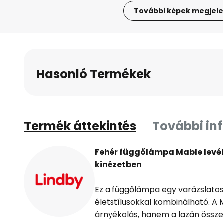
További képek megjele
Ugrás
a
képgaléria
elejére
Hasonló Termékek
Termék áttekintés
További in
Fehér függőlámpa Mable levél
kinézetben
Ez a függőlámpa egy varázslatos v
életstílusokkal kombinálható. 
árnyékolás, hanem a lazán összeá