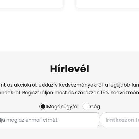
Hírlevél
ént az akciókról, exkluzív kedvezményekről, a legújabb lám
endekről. Regisztráljon most és szerezzen 15% kedvezmén
Magánügyfél
Cég
Iratkozzon f