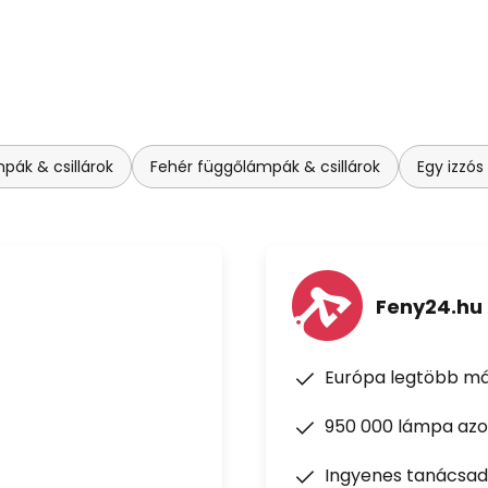
pák & csillárok
Fehér függőlámpák & csillárok
Egy izzós
Feny24.hu
Európa legtöbb má
950 000 lámpa azon
Ingyenes tanácsad