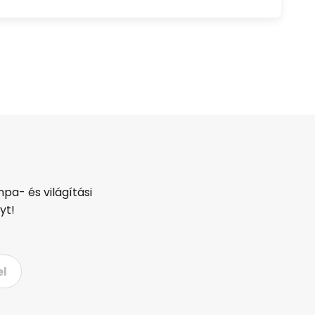
pa- és világítási
yt!
el