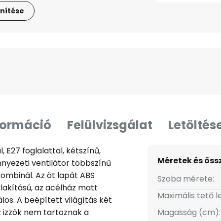
nítése
formáció
Felülvizsgálat
Letöltés
, E27 foglalattal, kétszínű,
Méretek és öss
nyezeti ventilátor többszínű
 kombinál. Az öt lapát ABS
Szoba mérete:
lakítású, az acélház matt
Maximális tető le
los. A beépített világítás két
Az izzók nem tartoznak a
Magasság (cm):