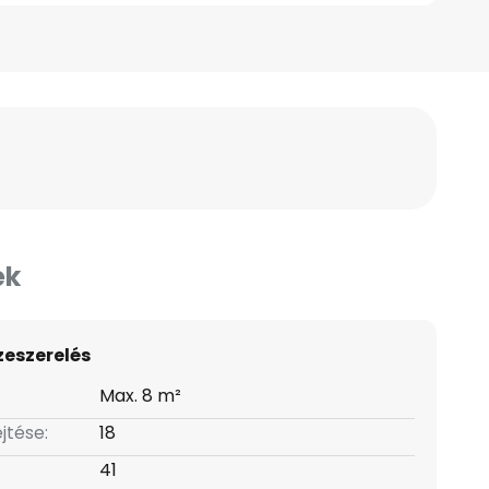
ek
zeszerelés
Max. 8 m²
jtése:
18
41