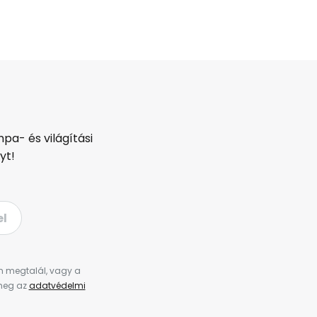
pa- és világítási
yt!
el
en megtalál, vagy a
 meg az
adatvédelmi