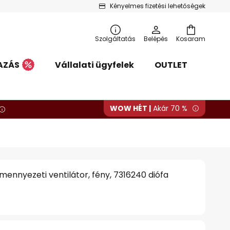
Kényelmes fizetési lehetőségek
Szolgáltatás
Belépés
Kosaram
AZÁS
Vállalati ügyfelek
OUTLET
WOW HÉT |
Akár 70 %
ennyezeti ventilátor, fény, 7316240 diófa