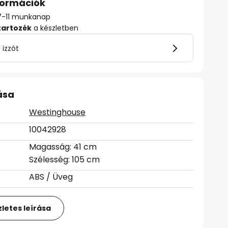
nformációk
: 7-11 munkanap
tartozék
a készletben
 izzót
ása
Westinghouse
10042928
Magasság: 41 cm
Szélesség: 105 cm
ABS / Üveg
letes leírása