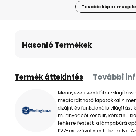
További képek megjele
Ugrás
a
képgaléria
elejére
Hasonló Termékek
Termék áttekintés
További in
Mennyezeti ventilátor világítással
megfordítható lapátokkal A men
dizájnt és funkcionális világítást
műanyagból készült, kétszínű kia
fehérre festett, a lámpabúrá opá
E27-es izzóval van felszerelve. 