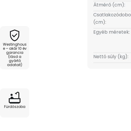
an felszerelve. funkció: Két
Átmérő (cm):
kkel lehet beállítani a
Csatlakozódobo
 a világítást. Nyári és téli
(cm):
adatok: Teljesítmény
ordulat/perc - 27 watt 160
Egyéb méretek:
ulat/perc - Levegőáram:
Westinghous
s beépítési magasság: 3,05 m
e – akár 10 év
garancia
ödés, hálószobákba és más
Nettó súly (kg):
(lásd a
s
gyártó
adatait)
Fürdőszoba