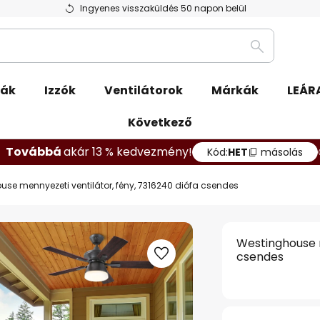
Ingyenes visszaküldés 50 napon belül
Keresés
pák
Izzók
Ventilátorok
Márkák
LEÁR
Következő
Továbbá
akár 13 % kedvezmény!
Kód:
HET
másolás
se mennyezeti ventilátor, fény, 7316240 diófa csendes
Westinghouse m
csendes