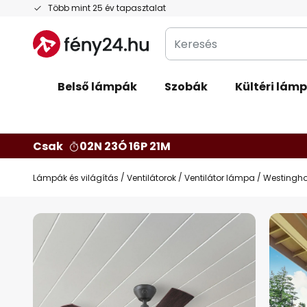
Ugrás
Több mint 25 év tapasztalat
a
Keresés
tartalomhoz
Belső lámpák
Szobák
Kültéri lám
Csak
02N 23Ó 16P 20M
Lámpák és világítás
Ventilátorok
Ventilátor lámpa
Westinghou
Ugrás
a
képgaléria
végére