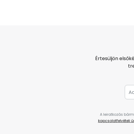
Értesüljön elsők
tr
A leiratkozás bárm
kapcsolatfelvételi 