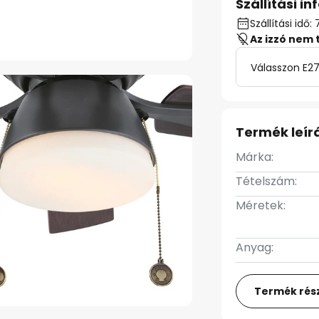
Szállítási i
Szállítási idő
Az izzó nem 
Válasszon E27
Termék leír
Márka:
Tételszám:
Méretek:
Anyag:
Termék rész