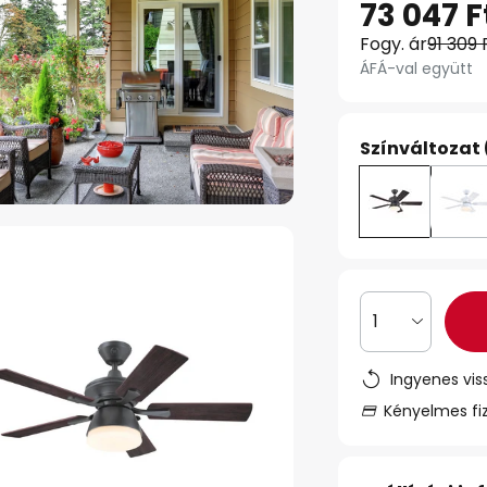
73 047 F
Fogy. ár
91 309 
ÁFÁ-val együtt
Színváltozat 
1
Ingyenes vis
Kényelmes fi