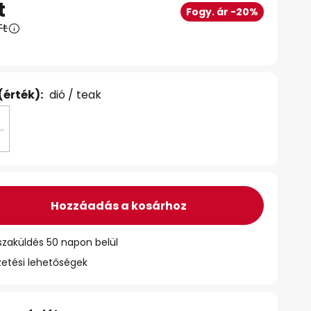
t
Fogy. ár -20%
Ft
(érték):
dió / teak
Hozzáadás a kosárhoz
szaküldés 50 napon belül
zetési lehetőségek