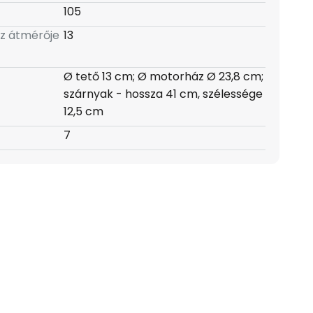
105
z átmérője
13
Ø tető 13 cm; Ø motorház Ø 23,8 cm;
szárnyak - hossza 41 cm, szélessége
12,5 cm
7