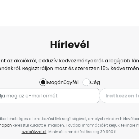
Hírlevél
ént az akciókról, exkluzív kedvezményekről, a legújabb lám
endekről. Regisztráljon most és szerezzen 15% kedvezmén
Magánügyfél
Cég
Iratkozzon f
ikor lehetséges a leiratkozási link segítségével, amelyet minden hírlevélb
űrlapon
keresztül küldött e-mailben. További információért kérjük, tekintse
szabályzatot
. Minimális rendelési összeg 39 990 ft.