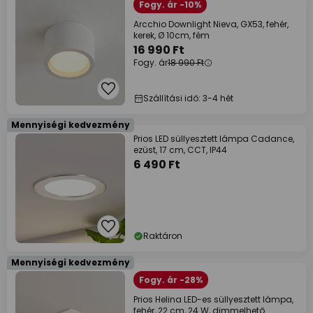
Fogy. ár -10%
Arcchio Downlight Nieva, GX53, fehér,
kerek, Ø 10cm, fém
16 990 Ft
Fogy. ár
18 990 Ft
Szállítási idő: 3-4 hét
Mennyiségi kedvezmény
Prios LED süllyesztett lámpa Cadance,
ezüst, 17 cm, CCT, IP44
6 490 Ft
Raktáron
Mennyiségi kedvezmény
Fogy. ár -28%
Prios Helina LED-es süllyesztett lámpa,
fehér, 22 cm, 24 W, dimmelhető