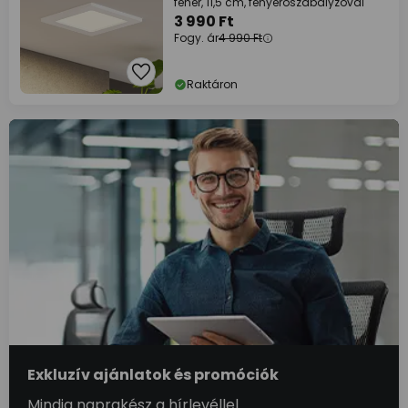
fehér, 11,5 cm, fényerőszabályzóval
3 990 Ft
Fogy. ár
4 990 Ft
Raktáron
Exkluzív ajánlatok és promóciók
Mindig naprakész a hírlevéllel