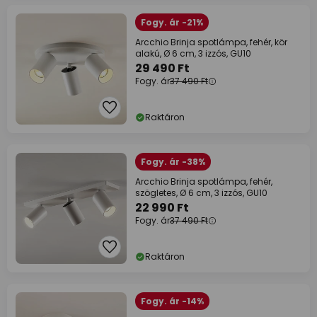
Fogy. ár -21%
Arcchio Brinja spotlámpa, fehér, kör
alakú, Ø 6 cm, 3 izzós, GU10
29 490 Ft
Fogy. ár
37 490 Ft
Raktáron
Fogy. ár -38%
Arcchio Brinja spotlámpa, fehér,
szögletes, Ø 6 cm, 3 izzós, GU10
22 990 Ft
Fogy. ár
37 490 Ft
Raktáron
Fogy. ár -14%