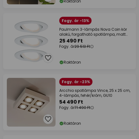
Raktáron
Fogy. ár -13%
Paulmann 3-lámpás Nova Coin kör
alakú, forgatható spotlámpa, matt
fehér
25 490 Ft
Fogy. ár
29 513 Ft
Raktáron
Fogy. ár -23%
Arcchio spotlámpa Vince, 25 x 25 cm,
4-lámpás, fehér/króm, GU10
54 490 Ft
Fogy. ár
71 490 Ft
Raktáron