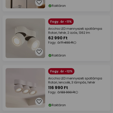
Raktáron
Fogy. ár -11%
Arcchio LED mennyezeti spotlámpa
Rotari, fehér, 2 izzós, 1362 lm
62 990 Ft
Fogy. ár
71 490 Ft
Raktáron
Fogy. ár -12%
Arcchio LED mennyezeti spotlámpa
Rotari, lencsék, 3 lámpás, fehér
116 990 Ft
Fogy. ár
133 990 Ft
Raktáron