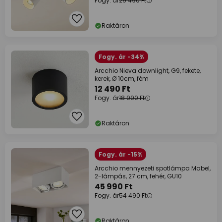
Fogy. ár
29 490 Ft
Raktáron
Fogy. ár -34%
Arcchio Nieva downlight, G9, fekete,
kerek, Ø 10cm, fém
12 490 Ft
Fogy. ár
18 990 Ft
Raktáron
Fogy. ár -15%
Arcchio mennyezeti spotlámpa Mabel,
2-lámpás, 27 cm, fehér, GU10
45 990 Ft
Fogy. ár
54 490 Ft
Raktáron