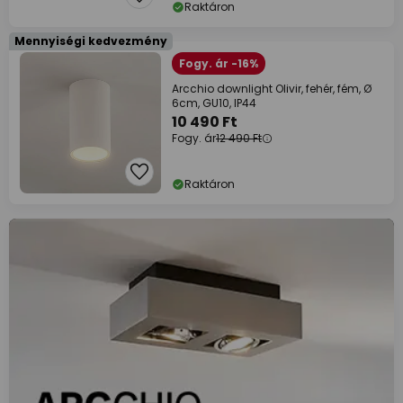
Raktáron
Mennyiségi kedvezmény
Fogy. ár -16%
Arcchio downlight Olivir, fehér, fém, Ø
6cm, GU10, IP44
10 490 Ft
Fogy. ár
12 490 Ft
Raktáron