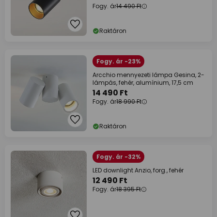
Fogy. ár
14 490 Ft
Raktáron
Fogy. ár -23%
Arcchio mennyezeti lámpa Gesina, 2-
lámpás, fehér, alumínium, 17,5 cm
14 490 Ft
Fogy. ár
18 990 Ft
Raktáron
Fogy. ár -32%
LED downlight Anzio, forg., fehér
12 490 Ft
Fogy. ár
18 395 Ft