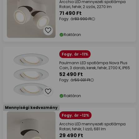
Arcchio LED mennyezeti spotlámpa
Rotari, fehér, 2 izzós, 2270 lm
71 490 Ft
Fogy. ár
83 990 Ft
Raktáron
Fogy. ár -11%
Paulmann LED spotlámpa Nova Plus
Coin, 3 darab, kerek, fehér, 2700 K, IP65
52 490 Ft
Fogy. ár
59 031 Ft
Raktáron
Mennyiségi kedvezmény
Fogy. ár -12%
Arcchio LED mennyezeti spotlámpa
Rotari, fehér, 1 izzó, 681 lm
29 490 Ft