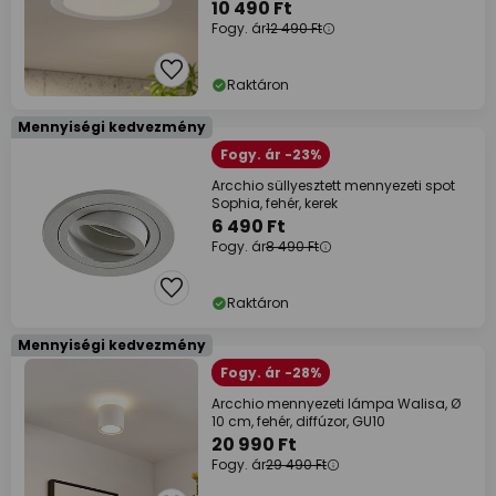
10 490 Ft
Fogy. ár
12 490 Ft
Raktáron
Mennyiségi kedvezmény
Fogy. ár -23%
Arcchio süllyesztett mennyezeti spot
Sophia, fehér, kerek
6 490 Ft
Fogy. ár
8 490 Ft
Raktáron
Mennyiségi kedvezmény
Fogy. ár -28%
Arcchio mennyezeti lámpa Walisa, Ø
10 cm, fehér, diffúzor, GU10
20 990 Ft
Fogy. ár
29 490 Ft