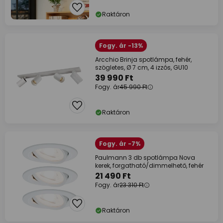
Raktáron
Fogy. ár -13%
Arcchio Brinja spotlámpa, fehér,
szögletes, Ø 7 cm, 4 izzós, GU10
39 990 Ft
Fogy. ár
45 990 Ft
Raktáron
Fogy. ár -7%
Paulmann 3 db spotlámpa Nova
kerek, forgatható/dimmelhető, fehér
21 490 Ft
Fogy. ár
23 310 Ft
Raktáron