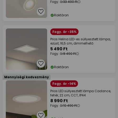
Fogy. ár
33 490 Ft
Raktáron
Fogy. ár -35%
Prios Helina LED-es süllyesztett lámpa,
ezüst, 16,5 cm, dimmelhető
5 490 Ft
Fogy. ár
8 490 Ft
Raktáron
Mennyiségi kedvezmény
Fogy. ár -14%
Prios LED süllyesztett lámpa Cadance,
fehér, 22 cm, CCT, IP44
8 990 Ft
Fogy. ár
10 490 Ft