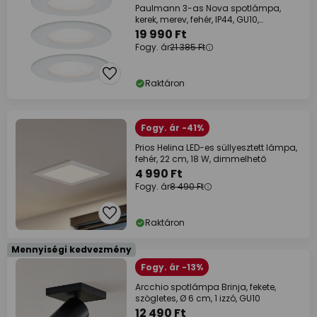
Paulmann 3-as Nova spotlámpa,
kerek, merev, fehér, IP44, GU10,
dimmelhető
19 990 Ft
Fogy. ár
21 385 Ft
Raktáron
Fogy. ár -41%
Prios Helina LED-es süllyesztett lámpa,
fehér, 22 cm, 18 W, dimmelhető
4 990 Ft
Fogy. ár
8 490 Ft
Raktáron
Mennyiségi kedvezmény
Fogy. ár -13%
Arcchio spotlámpa Brinja, fekete,
szögletes, Ø 6 cm, 1 izzó, GU10
12 490 Ft