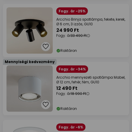
Fogy. ár -25%
Arcchio Brinja spotlámpa, fekete, kerek,
Ø 6 cm, 3 izzós, GU10
24 990 Ft
Fogy. ár
33 490 Ft
Raktáron
Mennyiségi kedvezmény
Fogy. ár -34%
Arcchio mennyezeti spotlámpa Mabel,
Ø 12 cm, fehér, fém, GU10
12 490 Ft
Fogy. ár
18 990 Ft
Raktáron
Fogy. ár -6%