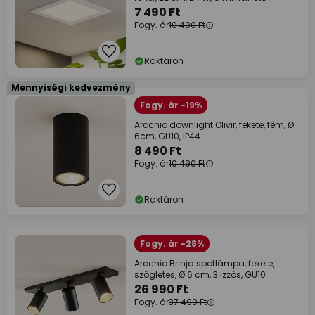
7 490 Ft
Fogy. ár
10 490 Ft
Raktáron
Mennyiségi kedvezmény
Fogy. ár -19%
Arcchio downlight Olivir, fekete, fém, Ø
6cm, GU10, IP44
8 490 Ft
Fogy. ár
10 490 Ft
Raktáron
Fogy. ár -28%
Arcchio Brinja spotlámpa, fekete,
szögletes, Ø 6 cm, 3 izzós, GU10
26 990 Ft
Fogy. ár
37 490 Ft