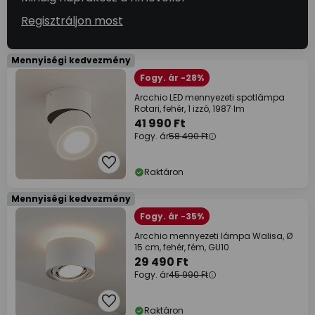
Regisztráljon most
Mennyiségi kedvezmény
Fogy. ár -28%
Arcchio LED mennyezeti spotlámpa
Rotari, fehér, 1 izzó, 1987 lm
41 990 Ft
Fogy. ár
58 490 Ft
Raktáron
Mennyiségi kedvezmény
Fogy. ár -35%
Arcchio mennyezeti lámpa Walisa, Ø
15 cm, fehér, fém, GU10
29 490 Ft
Fogy. ár
45 990 Ft
Raktáron