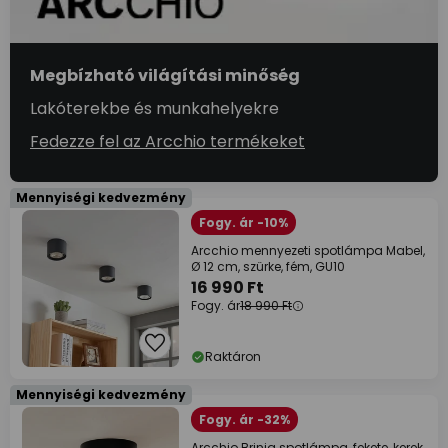
Megbízható világítási minőség
Lakóterekbe és munkahelyekre
Fedezze fel az Arcchio termékeket
Mennyiségi kedvezmény
Fogy. ár -10%
Arcchio mennyezeti spotlámpa Mabel,
Ø 12 cm, szürke, fém, GU10
16 990 Ft
Fogy. ár
18 990 Ft
Raktáron
Mennyiségi kedvezmény
Fogy. ár -32%
Arcchio Brinja spotlámpa, fekete, kerek,