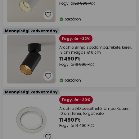
Fogy. ár
20 990 Ft
Raktáron
Mennyiségi kedvezmény
Fogy. ár -32%
Arcchio Brinja spotlámpa, fekete, kerek,
13 cm magas, Ø 6 cm
11 490 Ft
Fogy. ár
16 990 Ft
Raktáron
Mennyiségi kedvezmény
Fogy. ár -20%
Arcchio LED beépíthető lámpa Katerin,
10 cm, fehér, forgatható
11 490 Ft
Fogy. ár
14 490 Ft