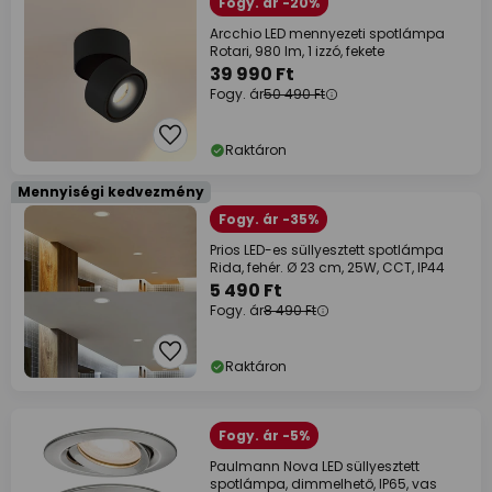
Fogy. ár -20%
Arcchio LED mennyezeti spotlámpa
Rotari, 980 lm, 1 izzó, fekete
39 990 Ft
Fogy. ár
50 490 Ft
Raktáron
Mennyiségi kedvezmény
Fogy. ár -35%
Prios LED-es süllyesztett spotlámpa
Rida, fehér. Ø 23 cm, 25W, CCT, IP44
5 490 Ft
Fogy. ár
8 490 Ft
Raktáron
Fogy. ár -5%
Paulmann Nova LED süllyesztett
spotlámpa, dimmelhető, IP65, vas