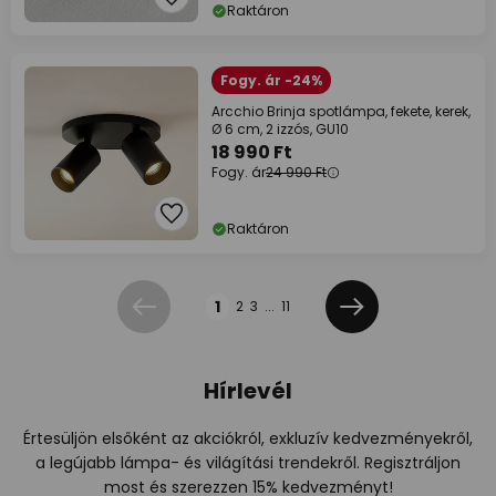
Raktáron
Fogy. ár -24%
Arcchio Brinja spotlámpa, fekete, kerek,
Ø 6 cm, 2 izzós, GU10
18 990 Ft
Fogy. ár
24 990 Ft
Raktáron
Oldal
1
2
3
...
11
Előző
Következő
Hírlevél
Értesüljön elsőként az akciókról, exkluzív kedvezményekről,
a legújabb lámpa- és világítási trendekről. Regisztráljon
most és szerezzen 15% kedvezményt!