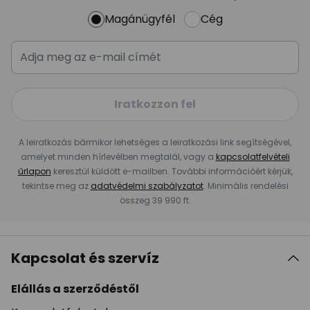
Magánügyfél
Cég
Iratkozzon fel
A leiratkozás bármikor lehetséges a leiratkozási link segítségével,
amelyet minden hírlevélben megtalál, vagy a
kapcsolatfelvételi
űrlapon
keresztül küldött e-mailben. További információért kérjük,
tekintse meg az
adatvédelmi szabályzatot
. Minimális rendelési
összeg 39 990 ft.
Kapcsolat és szervíz
Elállás a szerződéstől