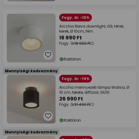
Fogy. ár -10%
Arcchio Nieva downlight, G9, fehér,
kerek, Ø 10cm, fém
16 990 Ft
Fogy. ár
18 990 Ft
Raktáron
Mennyiségi kedvezmény
Fogy. ár -14%
Arcchio mennyezeti lámpa Walisa, Ø
10 cm, fekete, diffúzor, GU10
26 990 Ft
Fogy. ár
31 490 Ft
Raktáron
Mennyiségi kedvezmény