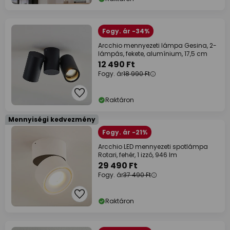
Fogy. ár -34%
Arcchio mennyezeti lámpa Gesina, 2-
lámpás, fekete, alumínium, 17,5 cm
12 490 Ft
Fogy. ár
18 990 Ft
Raktáron
Mennyiségi kedvezmény
Fogy. ár -21%
Arcchio LED mennyezeti spotlámpa
Rotari, fehér, 1 izzó, 946 lm
29 490 Ft
Fogy. ár
37 490 Ft
Raktáron