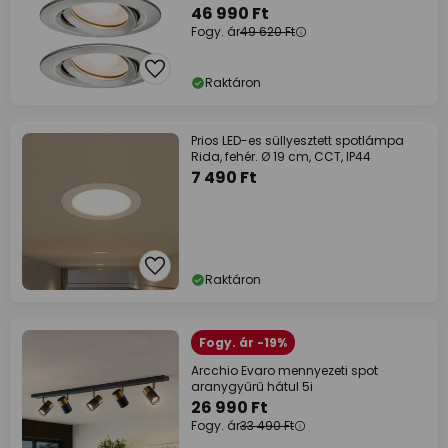
46 990 Ft
Fogy. ár
49 620 Ft
Raktáron
Prios LED-es süllyesztett spotlámpa
Rida, fehér. Ø 19 cm, CCT, IP44
7 490 Ft
Raktáron
Fogy. ár -19%
Arcchio Evaro mennyezeti spot
aranygyűrű hátul 5i
26 990 Ft
Fogy. ár
33 490 Ft