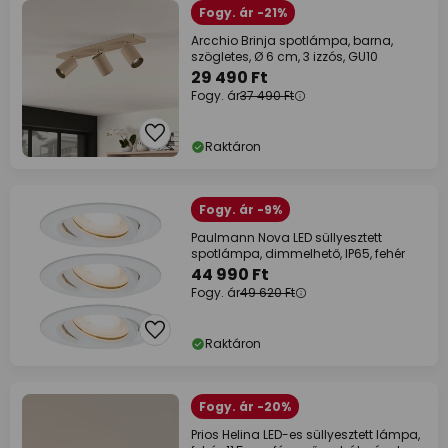
Fogy. ár -21%
Arcchio Brinja spotlámpa, barna,
szögletes, Ø 6 cm, 3 izzós, GU10
29 490 Ft
Fogy. ár
37 490 Ft
Raktáron
Fogy. ár -9%
Paulmann Nova LED süllyesztett
spotlámpa, dimmelhető, IP65, fehér
44 990 Ft
Fogy. ár
49 620 Ft
Raktáron
Fogy. ár -20%
Prios Helina LED-es süllyesztett lámpa,