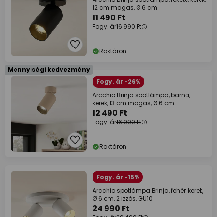
12 cm magas, Ø 6 cm
11 490 Ft
Fogy. ár
16 990 Ft
Raktáron
Mennyiségi kedvezmény
Fogy. ár -26%
Arcchio Brinja spotlámpa, barna,
kerek, 13 cm magas, Ø 6 cm
12 490 Ft
Fogy. ár
16 990 Ft
Raktáron
Fogy. ár -15%
Arcchio spotlámpa Brinja, fehér, kerek,
Ø 6 cm, 2 izzós, GU10
24 990 Ft