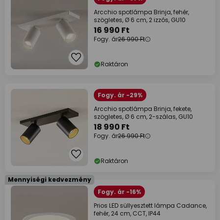
Arcchio spotlámpa Brinja, fehér,
szögletes, Ø 6 cm, 2 izzós, GU10
16 990 Ft
Fogy. ár
26 990 Ft
Raktáron
Fogy. ár -29%
Arcchio spotlámpa Brinja, fekete,
szögletes, Ø 6 cm, 2-szálas, GU10
18 990 Ft
Fogy. ár
26 990 Ft
Raktáron
Mennyiségi kedvezmény
Fogy. ár -16%
Prios LED süllyesztett lámpa Cadance,
fehér, 24 cm, CCT, IP44