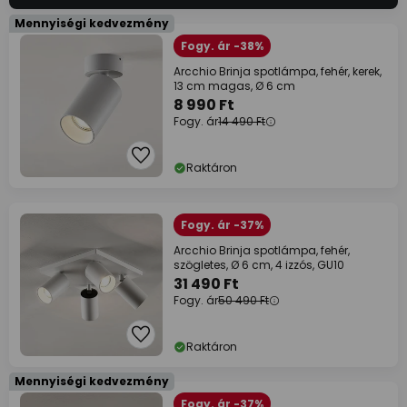
Mennyiségi kedvezmény
Fogy. ár -38%
Arcchio Brinja spotlámpa, fehér, kerek,
13 cm magas, Ø 6 cm
8 990 Ft
Fogy. ár
14 490 Ft
Raktáron
Fogy. ár -37%
Arcchio Brinja spotlámpa, fehér,
szögletes, Ø 6 cm, 4 izzós, GU10
31 490 Ft
Fogy. ár
50 490 Ft
Raktáron
Mennyiségi kedvezmény
Fogy. ár -37%