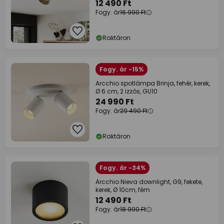
12 490 Ft
Fogy. ár
16 990 Ft
Raktáron
Fogy. ár -15%
Arcchio spotlámpa Brinja, fehér, kerek,
Ø 6 cm, 2 izzós, GU10
24 990 Ft
Fogy. ár
29 490 Ft
Raktáron
Fogy. ár -34%
Arcchio Nieva downlight, G9, fekete,
kerek, Ø 10cm, fém
12 490 Ft
Fogy. ár
18 990 Ft