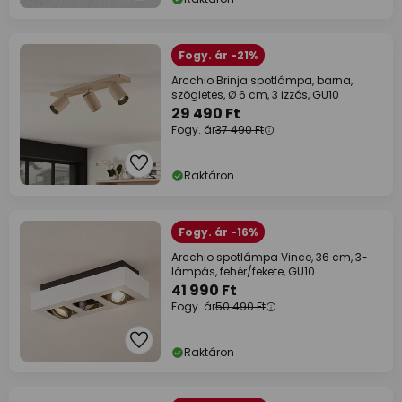
Fogy. ár -21%
Arcchio Brinja spotlámpa, barna,
szögletes, Ø 6 cm, 3 izzós, GU10
29 490 Ft
Fogy. ár
37 490 Ft
Raktáron
Fogy. ár -16%
Arcchio spotlámpa Vince, 36 cm, 3-
lámpás, fehér/fekete, GU10
41 990 Ft
Fogy. ár
50 490 Ft
Raktáron