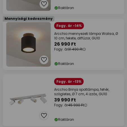
Raktáron
Mennyiségi kedvezmény
Fogy. ár -14%
Arcchio mennyezeti lámpa Walisa, Ø
10 cm, fekete, diffúzor, GU10
26 990 Ft
Fogy. ár
31 490 Ft
Raktáron
Fogy. ár -13%
Arcchio Brinja spotlámpa, fehér,
szögletes, Ø 7 cm, 4 izzós, GU10
39 990 Ft
Fogy. ár
45 990 Ft
Raktáron