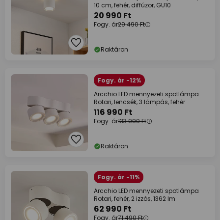
10 cm, fehér, diffúzor, GU10
20 990 Ft
Fogy. ár
29 490 Ft
Raktáron
Fogy. ár -12%
Arcchio LED mennyezeti spotlámpa
Rotari, lencsék, 3 lámpás, fehér
116 990 Ft
Fogy. ár
133 990 Ft
Raktáron
Fogy. ár -11%
Arcchio LED mennyezeti spotlámpa
Rotari, fehér, 2 izzós, 1362 lm
62 990 Ft
Fogy. ár
71 490 Ft