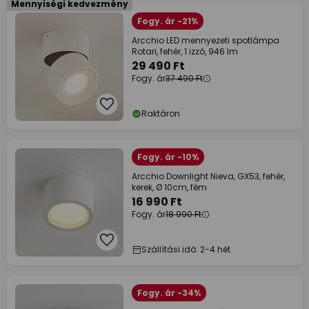
Mennyiségi kedvezmény
Fogy. ár -21%
Arcchio LED mennyezeti spotlámpa
Rotari, fehér, 1 izzó, 946 lm
29 490 Ft
Fogy. ár
37 490 Ft
Raktáron
Fogy. ár -10%
Arcchio Downlight Nieva, GX53, fehér,
kerek, Ø 10cm, fém
16 990 Ft
Fogy. ár
18 990 Ft
Szállítási idő: 2-4 hét
Fogy. ár -34%