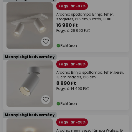
Fogy. ár -37%
Arcchio spotlámpa Brinja, fehér,
szögletes, Ø 6 cm, 2 izzós, GU10
16 990 Ft
Fogy. ár
26 990 Ft
Raktáron
Mennyiségi kedvezmény
Fogy. ár -38%
Arcchio Brinja spotlámpa, fehér, kerek,
13 cm magas, Ø 6 cm
8 990 Ft
Fogy. ár
14 490 Ft
Raktáron
Mennyiségi kedvezmény
Fogy. ár -28%
Arcchio mennyezeti lámpa Walisa, Ø