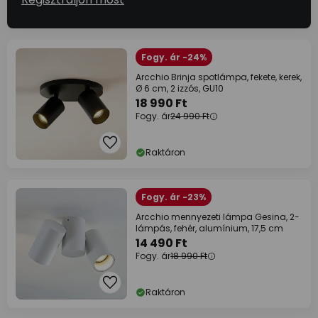
Fogy. ár -24%
Arcchio Brinja spotlámpa, fekete, kerek,
Ø 6 cm, 2 izzós, GU10
18 990 Ft
Fogy. ár
24 990 Ft
Raktáron
Fogy. ár -23%
Arcchio mennyezeti lámpa Gesina, 2-
lámpás, fehér, alumínium, 17,5 cm
14 490 Ft
Fogy. ár
18 990 Ft
Raktáron