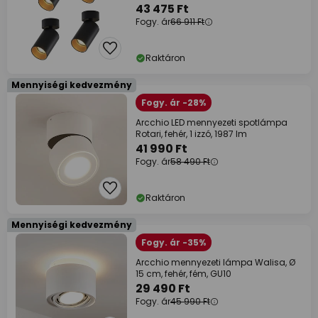
43 475 Ft
Fogy. ár
66 911 Ft
Raktáron
Mennyiségi kedvezmény
Fogy. ár -28%
Arcchio LED mennyezeti spotlámpa
Rotari, fehér, 1 izzó, 1987 lm
41 990 Ft
Fogy. ár
58 490 Ft
Raktáron
Mennyiségi kedvezmény
Fogy. ár -35%
Arcchio mennyezeti lámpa Walisa, Ø
15 cm, fehér, fém, GU10
29 490 Ft
Fogy. ár
45 990 Ft