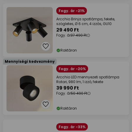
Fogy. ár -21%
Arcchio Brinja spotlámpa, fekete,
szögletes, Ø 6 cm, 4 izzós, GU10
29 490 Ft
Fogy. ár
37 490 Ft
Raktáron
Mennyiségi kedvezmény
Fogy. ár -20%
Arcchio LED mennyezeti spotlámpa
Rotari, 980 lm, 1 izzó, fekete
39 990 Ft
Fogy. ár
50 490 Ft
Raktáron
Fogy. ár -33%