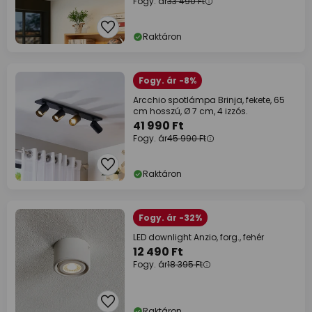
Fogy. ár
33 490 Ft
Raktáron
Fogy. ár -8%
Arcchio spotlámpa Brinja, fekete, 65
cm hosszú, Ø 7 cm, 4 izzós.
41 990 Ft
Fogy. ár
45 990 Ft
Raktáron
Fogy. ár -32%
LED downlight Anzio, forg., fehér
12 490 Ft
Fogy. ár
18 395 Ft
Raktáron