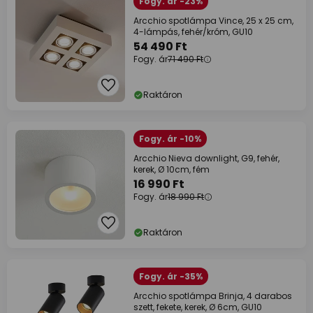
Fogy. ár -23%
Arcchio spotlámpa Vince, 25 x 25 cm,
4-lámpás, fehér/króm, GU10
54 490 Ft
Fogy. ár
71 490 Ft
Raktáron
Fogy. ár -10%
Arcchio Nieva downlight, G9, fehér,
kerek, Ø 10cm, fém
16 990 Ft
Fogy. ár
18 990 Ft
Raktáron
Fogy. ár -35%
Arcchio spotlámpa Brinja, 4 darabos
szett, fekete, kerek, Ø 6cm, GU10