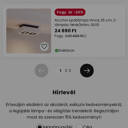
Fogy. ár -20%
Arcchio spotlámpa Vince, 25 cm, 2-
lámpás, fehér/króm, GU10
24 990 Ft
Fogy. ár
31 490 Ft
Raktáron
Oldal
1
2
3
Előző
Következő
Hírlevél
Értesüljön elsőként az akciókról, exkluzív kedvezményekről,
a legújabb lámpa- és világítási trendekről. Regisztráljon
most és szerezzen 15% kedvezményt!
Magánügyfél
Cég