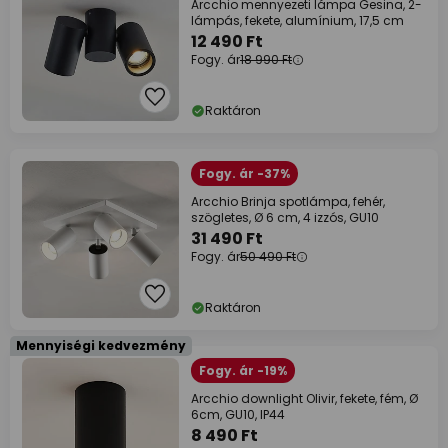
Arcchio mennyezeti lámpa Gesina, 2-
lámpás, fekete, alumínium, 17,5 cm
12 490 Ft
Fogy. ár
18 990 Ft
Raktáron
Fogy. ár -37%
Arcchio Brinja spotlámpa, fehér,
szögletes, Ø 6 cm, 4 izzós, GU10
31 490 Ft
Fogy. ár
50 490 Ft
Raktáron
Mennyiségi kedvezmény
Fogy. ár -19%
Arcchio downlight Olivir, fekete, fém, Ø
6cm, GU10, IP44
8 490 Ft