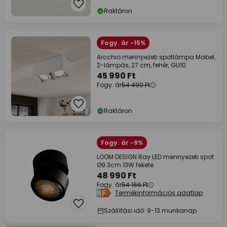
Raktáron
Fogy. ár -15%
Arcchio mennyezeti spotlámpa Mabel,
2-lámpás, 27 cm, fehér, GU10
45 990 Ft
Fogy. ár
54 490 Ft
Raktáron
Fogy. ár -9%
LOOM DESIGN Ray LED mennyezeti spot
Ø9.3cm 13W fekete
48 990 Ft
Fogy. ár
54 166 Ft
Termékinformációs adatlap
Szállítási idő: 9-13 munkanap