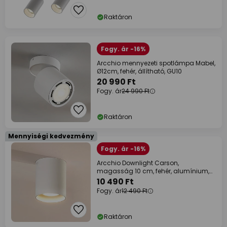
Raktáron
Fogy. ár -16%
Arcchio mennyezeti spotlámpa Mabel,
Ø12cm, fehér, állítható, GU10
20 990 Ft
Fogy. ár
24 990 Ft
Raktáron
Mennyiségi kedvezmény
Fogy. ár -16%
Arcchio Downlight Carson,
magasság 10 cm, fehér, alumínium,
alumínium
10 490 Ft
Fogy. ár
12 490 Ft
Raktáron