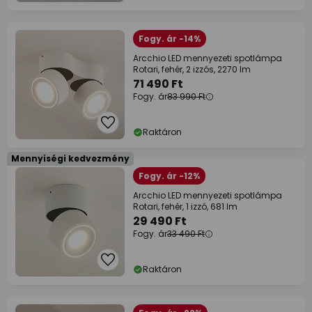
Fogy. ár -14%
Arcchio LED mennyezeti spotlámpa
Rotari, fehér, 2 izzós, 2270 lm
71 490 Ft
Fogy. ár
83 990 Ft
Raktáron
Mennyiségi kedvezmény
Fogy. ár -12%
Arcchio LED mennyezeti spotlámpa
Rotari, fehér, 1 izzó, 681 lm
29 490 Ft
Fogy. ár
33 490 Ft
Raktáron