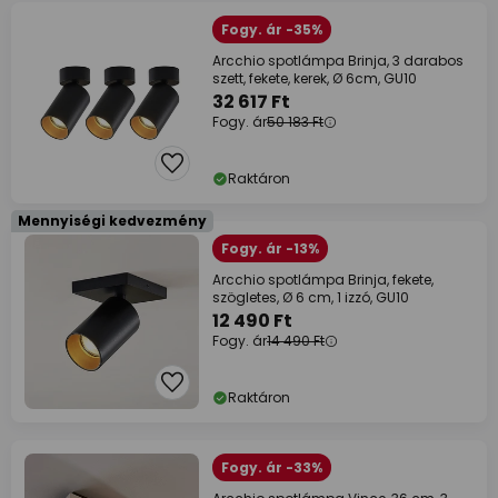
Fogy. ár -35%
Arcchio spotlámpa Brinja, 3 darabos
szett, fekete, kerek, Ø 6cm, GU10
32 617 Ft
Fogy. ár
50 183 Ft
Raktáron
Mennyiségi kedvezmény
Fogy. ár -13%
Arcchio spotlámpa Brinja, fekete,
szögletes, Ø 6 cm, 1 izzó, GU10
12 490 Ft
Fogy. ár
14 490 Ft
Raktáron
Fogy. ár -33%