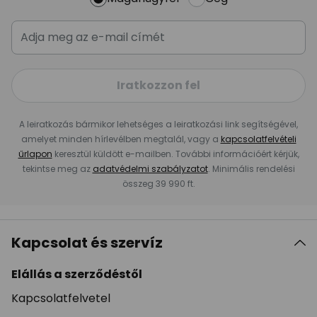
Iratkozzon fel
A leiratkozás bármikor lehetséges a leiratkozási link segítségével,
amelyet minden hírlevélben megtalál, vagy a
kapcsolatfelvételi
űrlapon
keresztül küldött e-mailben. További információért kérjük,
tekintse meg az
adatvédelmi szabályzatot
. Minimális rendelési
összeg 39 990 ft.
Kapcsolat és szervíz
Elállás a szerződéstől
Kapcsolatfelvetel