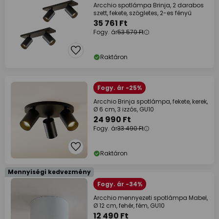
Arcchio spotlámpa Brinja, 2 darabos
szett, fekete, szögletes, 2-es fényű
35 761 Ft
Fogy. ár
53 579 Ft
Raktáron
Fogy. ár -25%
Arcchio Brinja spotlámpa, fekete, kerek,
Ø 6 cm, 3 izzós, GU10
24 990 Ft
Fogy. ár
33 490 Ft
Raktáron
Mennyiségi kedvezmény
Fogy. ár -34%
Arcchio mennyezeti spotlámpa Mabel,
Ø 12 cm, fehér, fém, GU10
12 490 Ft