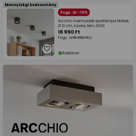
Mennyiségi kedvezmény
Fogy. ár -10%
Arcchio mennyezeti spotlámpa Mabel,
Ø 12 cm, szürke, fém, GU10
16 990 Ft
Fogy. ár
18 990 Ft
Raktáron