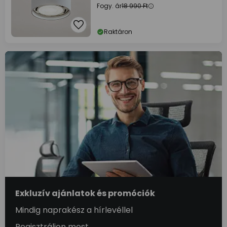
Fogy. ár
18 990 Ft
Raktáron
Exkluzív ajánlatok és promóciók
Mindig naprakész a hírlevéllel
Regisztráljon most