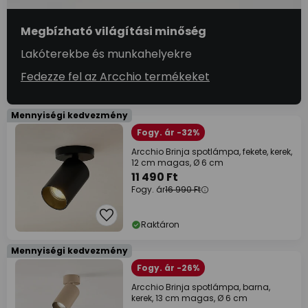
Megbízható világítási minőség
Lakóterekbe és munkahelyekre
Fedezze fel az Arcchio termékeket
Mennyiségi kedvezmény
Fogy. ár -32%
Arcchio Brinja spotlámpa, fekete, kerek,
12 cm magas, Ø 6 cm
11 490 Ft
Fogy. ár
16 990 Ft
Raktáron
Mennyiségi kedvezmény
Fogy. ár -26%
Arcchio Brinja spotlámpa, barna,
kerek, 13 cm magas, Ø 6 cm