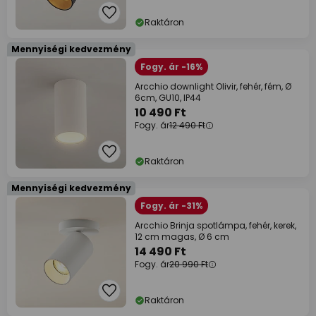
Raktáron
Mennyiségi kedvezmény
Fogy. ár -16%
Arcchio downlight Olivir, fehér, fém, Ø
6cm, GU10, IP44
10 490 Ft
Fogy. ár
12 490 Ft
Raktáron
Mennyiségi kedvezmény
Fogy. ár -31%
Arcchio Brinja spotlámpa, fehér, kerek,
12 cm magas, Ø 6 cm
14 490 Ft
Fogy. ár
20 990 Ft
Raktáron