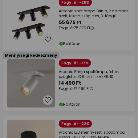
Fogy. ár -26%
Arcchio spotlámpa Brinja, 2 darabos
szett, fekete, szögletes, 3-lángú
55 675 Ft
Fogy. ár
75 379 Ft
Raktáron
Mennyiségi kedvezmény
Fogy. ár -17%
Arcchio Brinja spotlámpa, fehér,
szögletes, Ø 6 cm, 1 izzó, GU10
14 490 Ft
Fogy. ár
17 490 Ft
Raktáron
Fogy. ár -22%
Arcchio LED mennyezeti spotlámpa
Rotari, 2150 lm, 1 izzó, fekete