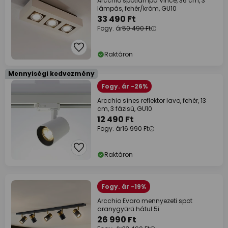
Arcchio spotlámpa Vince, 36 cm, 3
lámpás, fehér/króm, GU10
33 490 Ft
Fogy. ár
50 490 Ft
Raktáron
Mennyiségi kedvezmény
Fogy. ár -26%
Arcchio sínes reflektor Iavo, fehér, 13
cm, 3 fázisú, GU10
12 490 Ft
Fogy. ár
16 990 Ft
Raktáron
Fogy. ár -19%
Arcchio Evaro mennyezeti spot
aranygyűrű hátul 5i
26 990 Ft