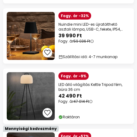
Fogy. ár -32%
Nuindie mini LED-es újratölthető
asztali lámpa, USB-C, fekete, IP54,
dimm.
39 990 Ft
Fogy. ár
59 036 Ft
Szállítási idő: 4-7 munkanap
Fogy. ár -9%
LED álló világítás Kettle Tripod fém,
búra 36 cm
42 490 Ft
Fogy. ár
47 014 Ft
Raktáron
Mennyiségi kedvezmény
Fogy. ár -57%