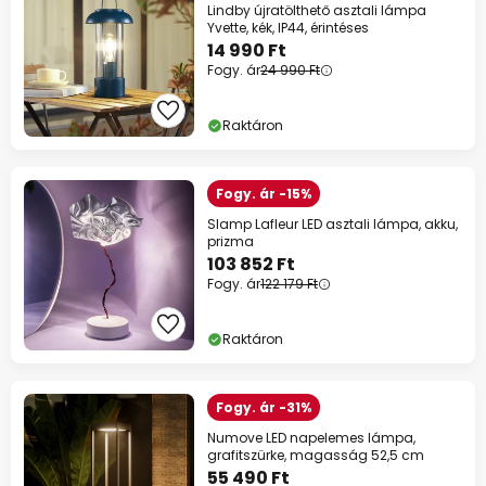
Lindby újratölthető asztali lámpa
Yvette, kék, IP44, érintéses
14 990 Ft
Fogy. ár
24 990 Ft
Raktáron
Fogy. ár -15%
Slamp Lafleur LED asztali lámpa, akku,
prizma
103 852 Ft
Fogy. ár
122 179 Ft
Raktáron
Fogy. ár -31%
Numove LED napelemes lámpa,
grafitszürke, magasság 52,5 cm
55 490 Ft