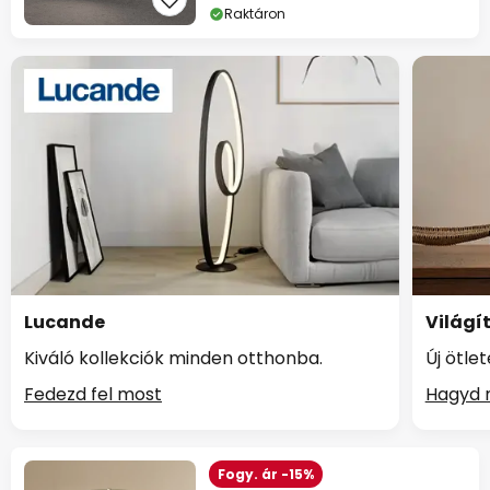
Raktáron
Lucande
Világí
Kiváló kollekciók minden otthonba.
Új ötle
Fedezd fel most
Hagyd m
Fogy. ár -15%