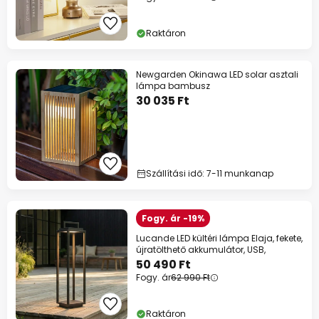
Raktáron
Newgarden Okinawa LED solar asztali
lámpa bambusz
30 035 Ft
Szállítási idő: 7-11 munkanap
Fogy. ár -19%
Lucande LED kültéri lámpa Elaja, fekete,
újratölthető akkumulátor, USB,
50 490 Ft
Fogy. ár
62 990 Ft
Raktáron