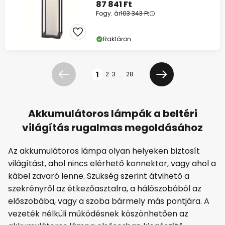
87 841 Ft
Fogy. ár
103 343 Ft
Raktáron
Oldal
1
2
3
...
28
Előző
Következő
Akkumulátoros lámpák a beltéri
világítás rugalmas megoldásához
Az akkumulátoros lámpa olyan helyeken biztosít
világítást, ahol nincs elérhető konnektor, vagy ahol a
kábel zavaró lenne. Szükség szerint átvihető a
szekrényről az étkezőasztalra, a hálószobából az
előszobába, vagy a szoba bármely más pontjára. A
vezeték nélküli működésnek köszönhetően az