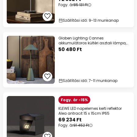
Fogy. ár
85 131 Ft
Szállítási idő: 9-13 munkanap
Globen Lighting Cannes
akkumulátoros kültéri asztali lámpa,
zöld, IP54
50 480 Ft
Szállítási idő: 7-11 munkanap
Fogy. ár -15%
KLEWE LED napelemes kerti reflektor
Alea antracit 15 x 15cm IP65
69 234 Ft
Fogy. ár
81 452 Ft