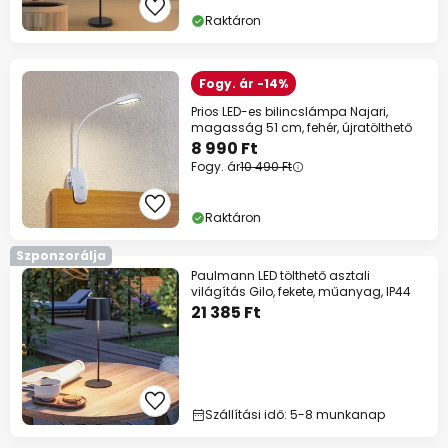
Raktáron
Fogy. ár -14%
Prios LED-es bilincslámpa Najari,
magasság 51 cm, fehér, újratölthető
8 990 Ft
Fogy. ár
10 490 Ft
Raktáron
Szponzorálja
Paulmann LED tölthető asztali
világítás Gilo, fekete, műanyag, IP44
21 385 Ft
Szállítási idő: 5-8 munkanap