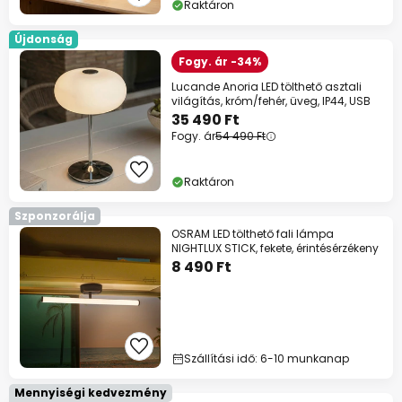
Raktáron
Újdonság
Fogy. ár -34%
Lucande Anoria LED tölthető asztali
világítás, króm/fehér, üveg, IP44, USB
35 490 Ft
Fogy. ár
54 490 Ft
Raktáron
Szponzorálja
OSRAM LED tölthető fali lámpa
NIGHTLUX STICK, fekete, érintésérzékeny
8 490 Ft
Szállítási idő: 6-10 munkanap
Mennyiségi kedvezmény