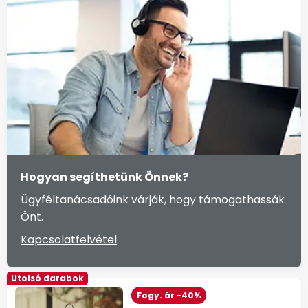
Hogyan segíthetünk Önnek?
Ügyféltanácsadóink várják, hogy támogathassák
Önt.
Kapcsolatfelvétel
Utolsó darabok
Fogy. ár -40%