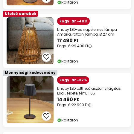
Raktáron
Utolsó darabok
Fogy. ár -40%
Lindby LED-es napelemes lámpa
Amaria, rattan, lámpa, Ø 27 cm
17 490 Ft
Fogy. ár
29 490 Ft
Raktáron
Mennyiségi kedvezmény
Fogy. ár -37%
Lindby LED tölthető asztali világítás
Esali, fekete, fém, IP65
14 490 Ft
Fogy. ár
22 990 Ft
Raktáron