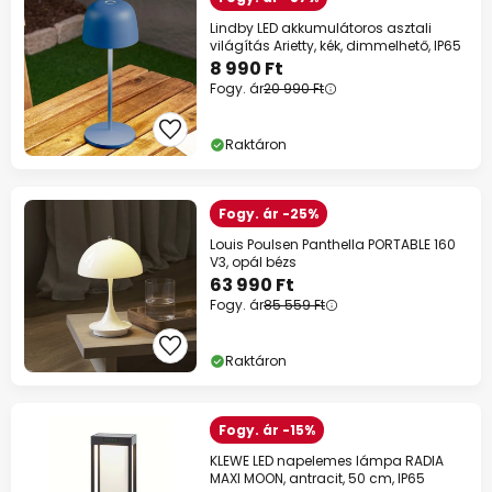
Lindby LED akkumulátoros asztali
világítás Arietty, kék, dimmelhető, IP65
8 990 Ft
Fogy. ár
20 990 Ft
Raktáron
Fogy. ár -25%
Louis Poulsen Panthella PORTABLE 160
V3, opál bézs
63 990 Ft
Fogy. ár
85 559 Ft
Raktáron
Fogy. ár -15%
KLEWE LED napelemes lámpa RADIA
MAXI MOON, antracit, 50 cm, IP65