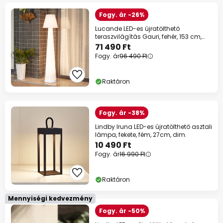
Fogy. ár -26%
Lucande LED-es újratölthető
teraszvilágítás Gauri, fehér, 153 cm,
IP44
71 490 Ft
Fogy. ár
96 490 Ft
Raktáron
Fogy. ár -38%
Lindby Iruna LED-es újratölthető asztali
lámpa, fekete, fém, 27cm, dim.
10 490 Ft
Fogy. ár
16 990 Ft
Raktáron
Mennyiségi kedvezmény
Fogy. ár -50%