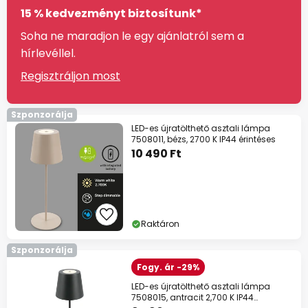
15 % kedvezményt biztosítunk*
Soha ne maradjon le egy ajánlatról sem a
hírlevéllel.
Regisztráljon most
Szponzorálja
LED-es újratölthető asztali lámpa
7508011, bézs, 2700 K IP44 érintéses
10 490 Ft
Raktáron
Szponzorálja
Fogy. ár -29%
LED-es újratölthető asztali lámpa
7508015, antracit 2,700 K IP44