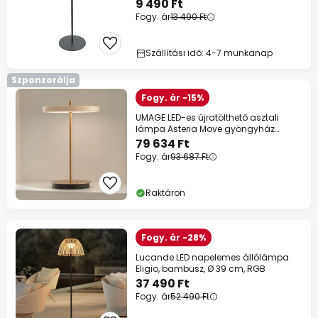
Touchdim
9 490 Ft
Fogy. ár
13 490 Ft
Szállítási idő: 4-7 munkanap
Szponzorálja
Fogy. ár -15%
UMAGE LED-es újratölthető asztali
lámpa Asteria Move gyöngyház
fehér/réz 31cm
79 634 Ft
Fogy. ár
93 687 Ft
Raktáron
Fogy. ár -28%
Lucande LED napelemes állólámpa
Eligio, bambusz, Ø 39 cm, RGB
37 490 Ft
Fogy. ár
52 490 Ft