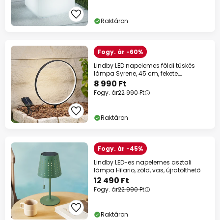
Raktáron
Fogy. ár -60%
Lindby LED napelemes földi tüskés
lámpa Syrene, 45 cm, fekete,
alumínium
8 990 Ft
Fogy. ár
22 990 Ft
Raktáron
Fogy. ár -45%
Lindby LED-es napelemes asztali
lámpa Hilario, zöld, vas, újratölthető
12 490 Ft
Fogy. ár
22 990 Ft
Raktáron