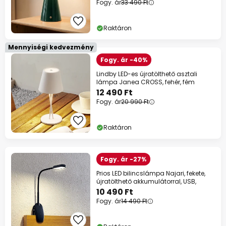
Fogy. ár
33 490 Ft
Raktáron
Mennyiségi kedvezmény
Fogy. ár -40%
Lindby LED-es újratölthető asztali
lámpa Janea CROSS, fehér, fém
12 490 Ft
Fogy. ár
20 990 Ft
Raktáron
Fogy. ár -27%
Prios LED bilincslámpa Najari, fekete,
újratölthető akkumulátorral, USB,
10 490 Ft
Fogy. ár
14 490 Ft