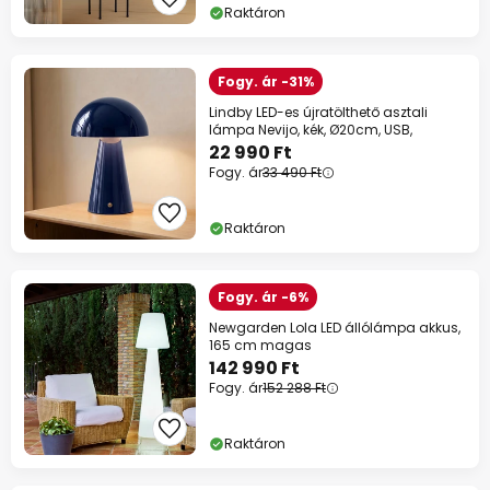
Raktáron
Fogy. ár -31%
Lindby LED-es újratölthető asztali
lámpa Nevijo, kék, Ø20cm, USB,
22 990 Ft
Fogy. ár
33 490 Ft
Raktáron
Fogy. ár -6%
Newgarden Lola LED állólámpa akkus,
165 cm magas
142 990 Ft
Fogy. ár
152 288 Ft
Raktáron