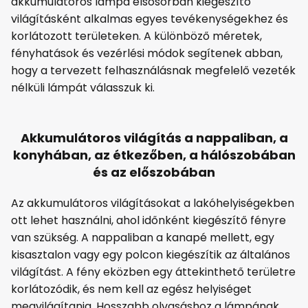
akkumulátoros lámpa elsősorban kiegészítő
világításként alkalmas egyes tevékenységekhez és
korlátozott területeken. A különböző méretek,
fényhatások és vezérlési módok segítenek abban,
hogy a tervezett felhasználásnak megfelelő vezeték
nélküli lámpát válasszuk ki.
Akkumulátoros világítás a nappaliban, a
konyhában, az étkezőben, a hálószobában
és az előszobában
Az akkumulátoros világításokat a lakóhelyiségekben
ott lehet használni, ahol időnként kiegészítő fényre
van szükség. A nappaliban a kanapé mellett, egy
kisasztalon vagy egy polcon kiegészítik az általános
világítást. A fény eközben egy áttekinthető területre
korlátozódik, és nem kell az egész helyiséget
megvilágítania. Hosszabb olvasáshoz a lámpának