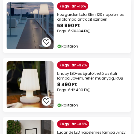
Fogy. ár -16%
Newgarden Lola Slim 120 napelemes
állólámpa antracit színben
58 990 Ft
Fogy. ár
70 184 Ft
Raktáron
Fogy. ár -32%
Lindby LED-es újratölthető asztali
lámpa Jovem, fehér, műanyag, RGB
8 490 Ft
Fogy. ár
12 490 Ft
Raktáron
Fogy. ár -38%
Lucande LED napelemes lámpa Lynzy,