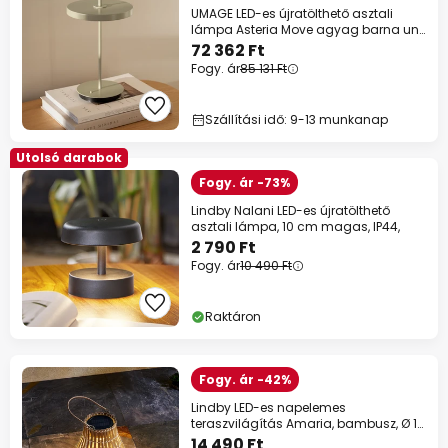
UMAGE LED-es újratölthető asztali
lámpa Asteria Move agyag barna uni,
31cm
72 362 Ft
Fogy. ár
85 131 Ft
Szállítási idő: 9-13 munkanap
Utolsó darabok
Fogy. ár -73%
Lindby Nalani LED-es újratölthető
asztali lámpa, 10 cm magas, IP44,
2 790 Ft
Fogy. ár
10 490 Ft
Raktáron
Fogy. ár -42%
Lindby LED-es napelemes
teraszvilágítás Amaria, bambusz, Ø 18
cm
14 490 Ft