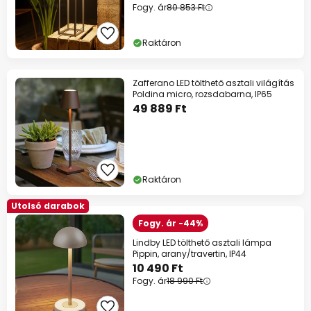
Fogy. ár
80 853 Ft
Raktáron
Zafferano LED tölthető asztali világítás
Poldina micro, rozsdabarna, IP65
49 889 Ft
Raktáron
Utolsó darabok
Fogy. ár -44%
Lindby LED tölthető asztali lámpa
Pippin, arany/travertin, IP44
10 490 Ft
Fogy. ár
18 990 Ft