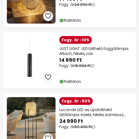
Fogy. ár
24 990 Ft
Raktáron
Fogy. ár -10%
JUST LIGHT. LED tölthető függőlámpa
Attach, fekete, vas
14 990 Ft
Fogy. ár
16 684 Ft
Raktáron
Fogy. ár -50%
Lucande LED-es újratölthető
állólámpa Adebi, fekete, bambusz,
Ø32.5cm
24 990 Ft
Fogy. ár
50 490 Ft