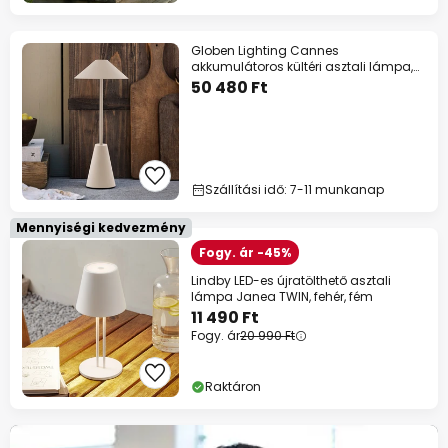
Globen Lighting Cannes
akkumulátoros kültéri asztali lámpa,
bézs, IP54
50 480 Ft
Szállítási idő: 7-11 munkanap
Mennyiségi kedvezmény
Fogy. ár -45%
Lindby LED-es újratölthető asztali
lámpa Janea TWIN, fehér, fém
11 490 Ft
Fogy. ár
20 990 Ft
Raktáron