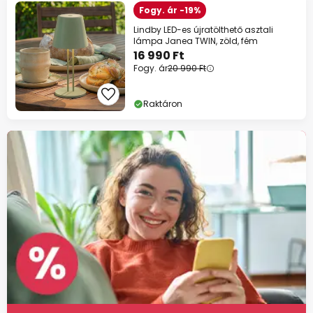
Fogy. ár -19%
Lindby LED-es újratölthető asztali
lámpa Janea TWIN, zöld, fém
16 990 Ft
Fogy. ár
20 990 Ft
Raktáron