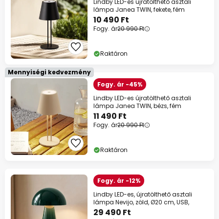
Lindby LED-es újratölthető asztali
lámpa Janea TWIN, fekete, fém
10 490 Ft
Fogy. ár
20 990 Ft
Raktáron
Mennyiségi kedvezmény
Fogy. ár -45%
Lindby LED-es újratölthető asztali
lámpa Janea TWIN, bézs, fém
11 490 Ft
Fogy. ár
20 990 Ft
Raktáron
Fogy. ár -12%
Lindby LED-es, újratölthető asztali
lámpa Nevijo, zöld, Ø20 cm, USB,
29 490 Ft