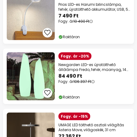
Prios LED-es Harumi bilincslámpa,
fehér, újratölthető akkumulátor, USB, 51
cm
7 490 Ft
Fogy. ár
10 490 Ft
Raktáron
Fogy. ár -20%
Newgarden LED-es újratölthető
állólámpa Fredo, fehér, műanyag, 140
cm
84 490 Ft
Fogy. ár
106 397 Ft
Raktáron
Fogy. ár -15%
UMAGE LED tölthető asztali világítás
Asteria Move, világoskék, 31 cm
72 362 Ft