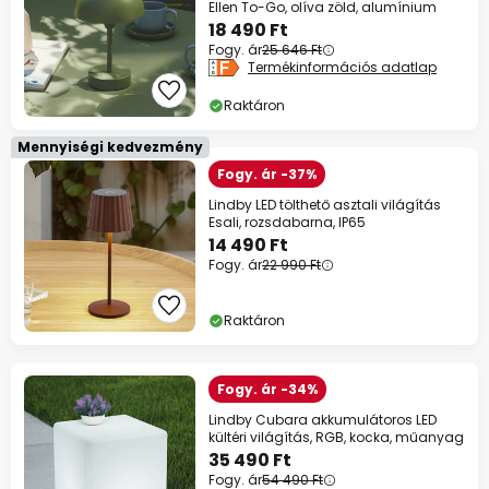
Ellen To-Go, olíva zöld, alumínium
18 490 Ft
Fogy. ár
25 646 Ft
Termékinformációs adatlap
Raktáron
Mennyiségi kedvezmény
Fogy. ár -37%
Lindby LED tölthető asztali világítás
Esali, rozsdabarna, IP65
14 490 Ft
Fogy. ár
22 990 Ft
Raktáron
Fogy. ár -34%
Lindby Cubara akkumulátoros LED
kültéri világítás, RGB, kocka, műanyag
35 490 Ft
Fogy. ár
54 490 Ft