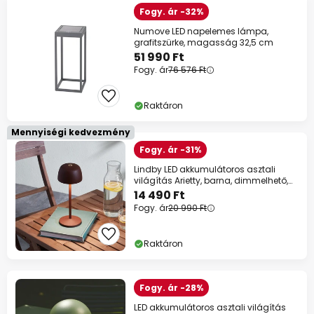
Fogy. ár -32%
Numove LED napelemes lámpa,
grafitszürke, magasság 32,5 cm
51 990 Ft
Fogy. ár
76 576 Ft
Raktáron
Mennyiségi kedvezmény
Fogy. ár -31%
Lindby LED akkumulátoros asztali
világítás Arietty, barna, dimmelhető,
IP65
14 490 Ft
Fogy. ár
20 990 Ft
Raktáron
Fogy. ár -28%
LED akkumulátoros asztali világítás