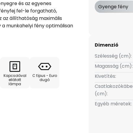
ényegre és az egyenes
Gyenge fény
ényfej fel-le forgatható,
 az állíthatóság maximális
y a munkahelyi fény optimálisan
 a követelményekhez. Ezenkívül
tó a 2 700 és 5 700 Kelvin
Dimenzió
rtől" a "nappali fényig", és a
ó a beépített
Szélesség (cm):
bólummal ellátott gomb). A
Magasság (cm):
nyos be-/kikapcsoló mellett 60
Kivetítés:
Kapcsolóval
C típus - Euro
 (óra szimbólummal ellátott
ellátott
dugó
lámpa
automatikusan kikapcsol.
Csatlakozókábe
- kb. 5700 Kelvin (nappali fény)
(cm):
erzális fehér) - "Pihenés" - kb.
Egyéb méretek:
 "Alvás" - kb. 2700 Kelvin (meleg