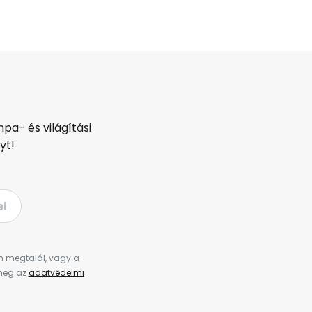
pa- és világítási
yt!
el
en megtalál, vagy a
 meg az
adatvédelmi