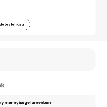
letes leírása
ek
ény mennyisége lumenben