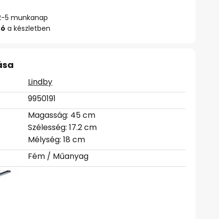
ő: 2-5 munkanap
zó
a készletben
ása
Lindby
9950191
Magasság: 45 cm
Szélesség: 17.2 cm
Mélység: 18 cm
Fém / Műanyag