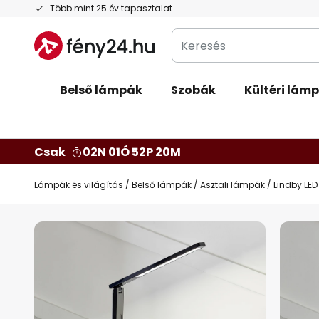
Ugrás
Több mint 25 év tapasztalat
a
Keresés
tartalomhoz
Belső lámpák
Szobák
Kültéri lám
Csak
02N 01Ó 52P 19M
Lámpák és világítás
Belső lámpák
Asztali lámpák
Lindby LED
Ugrás
a
képgaléria
végére