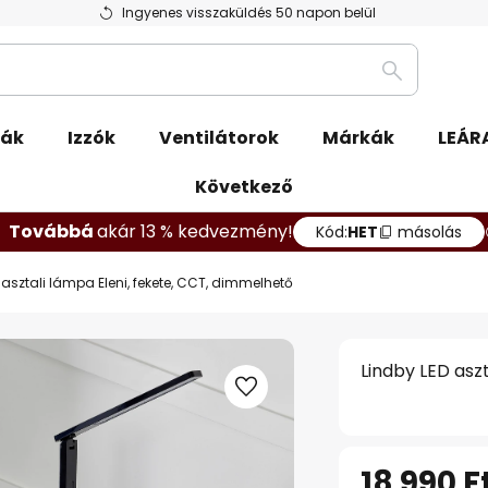
Ingyenes visszaküldés 50 napon belül
Keresés
pák
Izzók
Ventilátorok
Márkák
LEÁR
Következő
Továbbá
akár 13 % kedvezmény!
Kód:
HET
másolás
 asztali lámpa Eleni, fekete, CCT, dimmelhető
Lindby LED asz
18 990 F