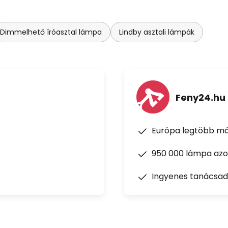
Dimmelhető íróasztal lámpa
Lindby asztali lámpák
Feny24.hu
Európa legtöbb má
950 000 lámpa azon
Ingyenes tanácsad