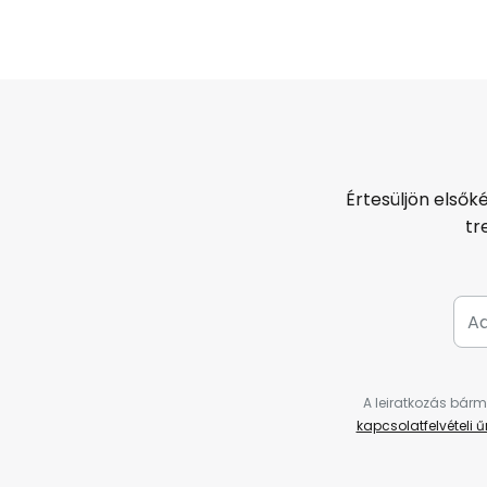
Értesüljön elsők
tr
A leiratkozás bárm
kapcsolatfelvételi 