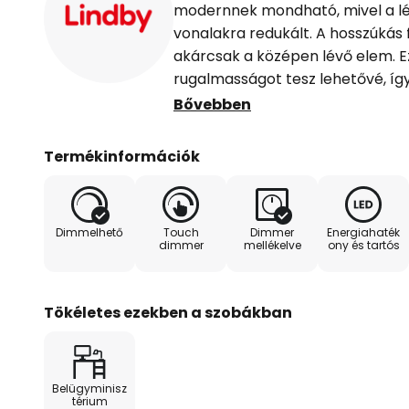
modernnek mondható, mivel a l
vonalakra redukált. A hosszúkás f
akárcsak a középen lévő elem. Ez
rugalmasságot tesz lehetővé, íg
igazítható a körülményekhez és
Bővebben
a fény színe 4 fokozatban állítha
közötti spektrumban a "melegfehé
Termékinformációk
fényerő is 5 fokozatban állíthat
fényerőszabályzóval ("+/-" szim
LED-es asztali lámpa a hagyomá
Dimmelhető
Touch
Dimmer
Energiahaték
perces időzítővel is rendelkezik
dimmer
mellékelve
ony és tartós
gomb), így a lámpa ez idő után 
Állítható fényszínek: - "Olvasás" 
- "Tanulás" - kb. 5000 Kelvin (univ
Tökéletes ezekben a szobákban
4000 Kelvin (univerzális fehér) -
fehér)
Belügyminisz
térium