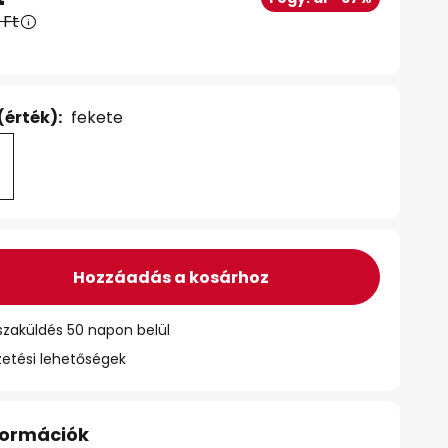
 Ft
(érték):
fekete
Hozzáadás a kosárhoz
szaküldés 50 napon belül
zetési lehetőségek
nformációk