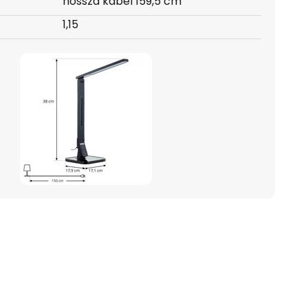
hossza kábel 159,5 cm
1,15