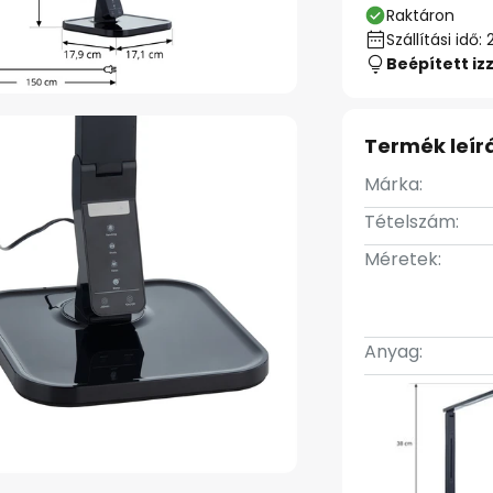
Raktáron
Szállítási id
Beépített iz
Termék leír
Márka:
Tételszám:
Méretek:
Anyag: