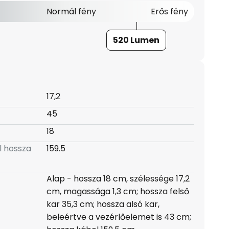
Normál fény
Erős fény
520 Lumen
17,2
45
18
l hossza
159.5
Alap - hossza 18 cm, szélessége 17,2
cm, magassága 1,3 cm; hossza felső
kar 35,3 cm; hossza alsó kar,
beleértve a vezérlőelemet is 43 cm;