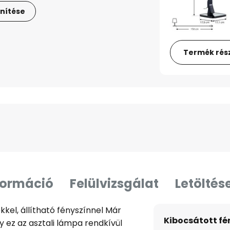
nítése
Termék rész
formáció
Felülvizsgálat
Letöltés
kkel, állítható fényszínnel Már
Kibocsátott f
y ez az asztali lámpa rendkívül