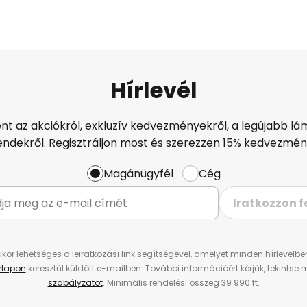
Hírlevél
ént az akciókról, exkluzív kedvezményekről, a legújabb lám
endekről. Regisztráljon most és szerezzen 15% kedvezmén
Magánügyfél
Cég
Iratkozzon f
ikor lehetséges a leiratkozási link segítségével, amelyet minden hírlevélb
űrlapon
keresztül küldött e-mailben. További információért kérjük, tekintse
szabályzatot
. Minimális rendelési összeg 39 990 ft.