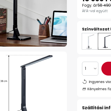
Fogy. ár
58 490
ÁFÁ-val együtt
Színváltozat 
1
Ingyenes vis
Kényelmes fi
Szállítási i