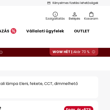
Kényelmes fizetési lehetőségek
Szolgáltatás
Belépés
Kosaram
AZÁS
Vállalati ügyfelek
OUTLET
WOW HÉT |
Akár 70 %
tali lámpa Eleni, fekete, CCT, dimmelhető
t
Fogy. ár -67%