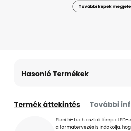
További képek megjele
Ugrás
a
képgaléria
elejére
Hasonló Termékek
Termék áttekintés
További in
Eleni hi-tech asztali lámpa LED-e
a formatervezés is indokolja, hog