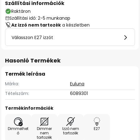
Szállítási információk
Raktáron
Szállítási idő: 2-5 munkanap
Az izzó nem tartozék
a készletben
Válasszon E27 izzót
Hasonló Termékek
Termék leírása
Márka:
Euluna
Tételszám:
6089301
Termékinformációk
Dimmelhet
Dimmer
Izzó nem
E27
ő
nem
tartozék
tartozék