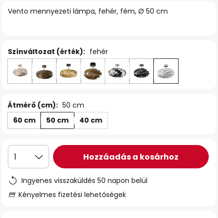
Vento mennyezeti lámpa, fehér, fém, Ø 50 cm
Színváltozat (érték):
fehér
Átmérő (cm):
50 cm
60 cm
50 cm
40 cm
Hozzáadás a kosárhoz
1
Ingyenes visszaküldés 50 napon belül
Kényelmes fizetési lehetőségek