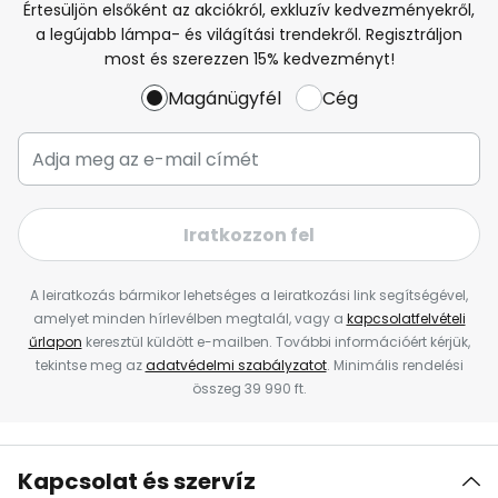
Értesüljön elsőként az akciókról, exkluzív kedvezményekről,
a legújabb lámpa- és világítási trendekről. Regisztráljon
most és szerezzen 15% kedvezményt!
Magánügyfél
Cég
Iratkozzon fel
A leiratkozás bármikor lehetséges a leiratkozási link segítségével,
amelyet minden hírlevélben megtalál, vagy a
kapcsolatfelvételi
űrlapon
keresztül küldött e-mailben. További információért kérjük,
tekintse meg az
adatvédelmi szabályzatot
. Minimális rendelési
összeg 39 990 ft.
Kapcsolat és szervíz