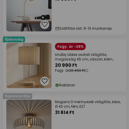
Szállítási idő: 9-13 munkanap
Újdonság
Fogy. ár -28%
Lindby Libbie asztali világítás,
magasság 45 cm, vászon, krém
színű, E27
20 990 Ft
Fogy. ár
29 490 Ft
Raktáron
Szponzorálja
Mogano 3 mennyezeti világítás, bézs,
Ø 43 cm, fém, E27
31 614 Ft