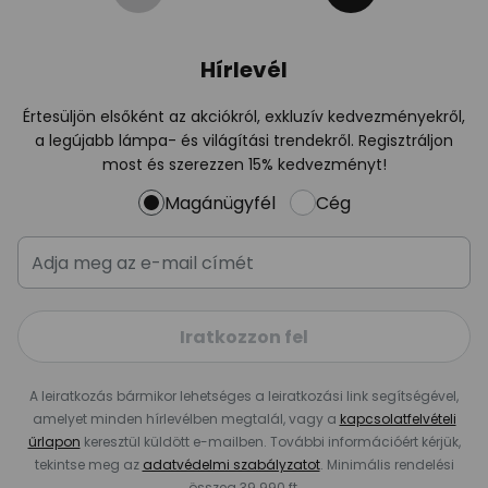
Hírlevél
Értesüljön elsőként az akciókról, exkluzív kedvezményekről,
a legújabb lámpa- és világítási trendekről. Regisztráljon
most és szerezzen 15% kedvezményt!
Magánügyfél
Cég
Iratkozzon fel
A leiratkozás bármikor lehetséges a leiratkozási link segítségével,
amelyet minden hírlevélben megtalál, vagy a
kapcsolatfelvételi
űrlapon
keresztül küldött e-mailben. További információért kérjük,
tekintse meg az
adatvédelmi szabályzatot
. Minimális rendelési
összeg 39 990 ft.