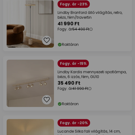
Fogy. ár -23%
Lindby Branford álló világítás, retro,
bézs, fém/travertin
41 990 Ft
Fogy. ár
54 490 Ft
Raktáron
Fogy. ár -15%
Lindby Kardis mennyezeti spotlámpa,
bézs, 6 izzós, fém, GU10
35 490 Ft
Fogy. ár
41 990 Ft
Raktáron
Fogy. ár -20%
Lucande Silka fali világítás, 14 cm,