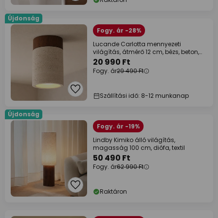
Újdonság
Fogy. ár -28%
Lucande Carlotta mennyezeti
világítás, átmérő 12 cm, bézs, beton,
E27
20 990 Ft
Fogy. ár
29 490 Ft
Szállítási idő: 8-12 munkanap
Újdonság
Fogy. ár -19%
Lindby Kimiko álló világítás,
magasság 100 cm, diófa, textil
50 490 Ft
Fogy. ár
62 990 Ft
Raktáron