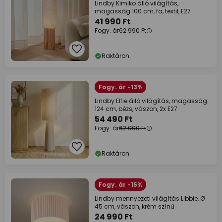
Lindby Kimiko álló világítás,
magasság 100 cm, fa, textil, E27
41 990 Ft
Fogy. ár
62 990 Ft
Raktáron
Fogy. ár -13%
Lindby Elfie álló világítás, magasság
124 cm, bézs, vászon, 2x E27
54 490 Ft
Fogy. ár
62 990 Ft
Raktáron
Fogy. ár -15%
Lindby mennyezeti világítás Libbie, Ø
45 cm, vászon, krém színű
24 990 Ft