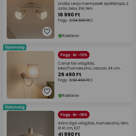
Lindby Lenja mennyezeti spotlámpa, 2
izzós, bézs, E14, fém
16 990 Ft
Fogy. ár
24 990 Ft
Raktáron
Újdonság
Fogy. ár -12%
Candi fali világítás,
bézs/homokszínű, vászon, 34 cm
magas, E27
29 490 Ft
Fogy. ár
33 490 Ft
Raktáron
Újdonság
Fogy. ár -16%
Astra lógó világítás, homokszínű, fém,
Ø 41 cm, E27
41 990 Ft