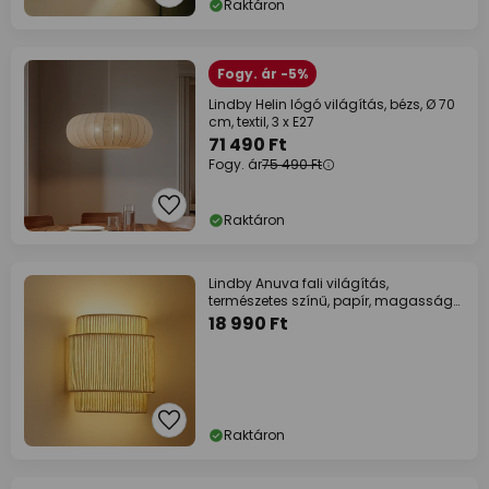
Raktáron
Fogy. ár -5%
Lindby Helin lógó világítás, bézs, Ø 70
cm, textil, 3 x E27
71 490 Ft
Fogy. ár
75 490 Ft
Raktáron
Lindby Anuva fali világítás,
természetes színű, papír, magasság
25 cm
18 990 Ft
Raktáron