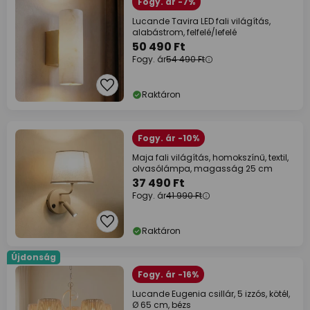
Fogy. ár -7%
Lucande Tavira LED fali világítás,
alabástrom, felfelé/lefelé
50 490 Ft
Fogy. ár
54 490 Ft
Raktáron
Fogy. ár -10%
Maja fali világítás, homokszínű, textil,
olvasólámpa, magasság 25 cm
37 490 Ft
Fogy. ár
41 990 Ft
Raktáron
Újdonság
Fogy. ár -16%
Lucande Eugenia csillár, 5 izzós, kötél,
Ø 65 cm, bézs