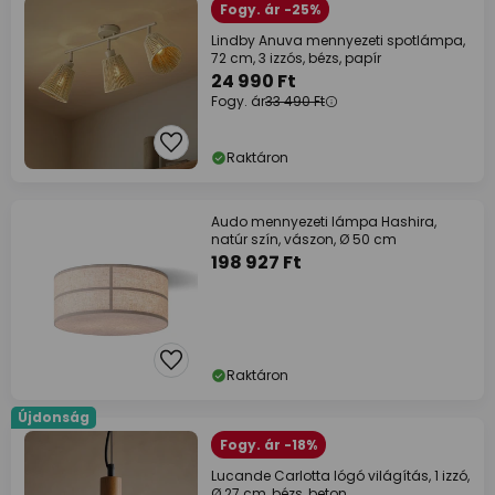
Fogy. ár -25%
Lindby Anuva mennyezeti spotlámpa,
72 cm, 3 izzós, bézs, papír
24 990 Ft
Fogy. ár
33 490 Ft
Raktáron
Audo mennyezeti lámpa Hashira,
natúr szín, vászon, Ø 50 cm
198 927 Ft
Raktáron
Újdonság
Fogy. ár -18%
Lucande Carlotta lógó világítás, 1 izzó,
Ø 27 cm, bézs, beton