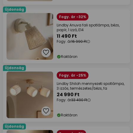
Újdonság
Fogy. ár -32%
Lindby Anuva fali spotlámpa, bézs,
papír, 1 izzó, E14
11 490 Ft
Fogy. ár
16 990 Ft
Raktáron
Újdonság
Fogy. ár -25%
Lindby Shiloh mennyezeti spotlámpa,
3 izzós, természetes/bézs, fa
24 990 Ft
Fogy. ár
33 490 Ft
Raktáron
Újdonság