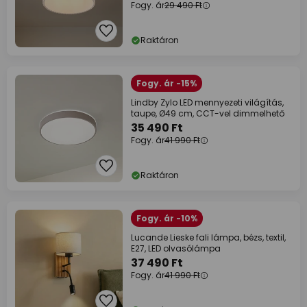
Fogy. ár
29 490 Ft
Raktáron
Fogy. ár -15%
Lindby Zylo LED mennyezeti világítás,
taupe, Ø49 cm, CCT-vel dimmelhető
35 490 Ft
Fogy. ár
41 990 Ft
Raktáron
Fogy. ár -10%
Lucande Lieske fali lámpa, bézs, textil,
E27, LED olvasólámpa
37 490 Ft
Fogy. ár
41 990 Ft