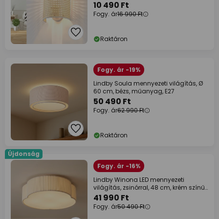
10 490 Ft
Fogy. ár
16 990 Ft
Raktáron
Fogy. ár -19%
Lindby Soula mennyezeti világítás, Ø
60 cm, bézs, műanyag, E27
50 490 Ft
Fogy. ár
62 990 Ft
Raktáron
Újdonság
Fogy. ár -16%
Lindby Winona LED mennyezeti
világítás, zsinórral, 48 cm, krém színű,
CCT
41 990 Ft
Fogy. ár
50 490 Ft