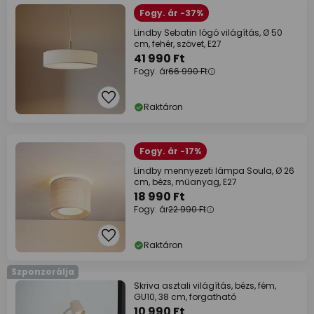
Fogy. ár -37%
Lindby Sebatin lógó világítás, Ø 50
cm, fehér, szövet, E27
41 990 Ft
Fogy. ár
66 990 Ft
Raktáron
Fogy. ár -17%
Lindby mennyezeti lámpa Soula, Ø 26
cm, bézs, műanyag, E27
18 990 Ft
Fogy. ár
22 990 Ft
Raktáron
Szponzorálja
Skriva asztali világítás, bézs, fém,
GU10, 38 cm, forgatható
10 990 Ft