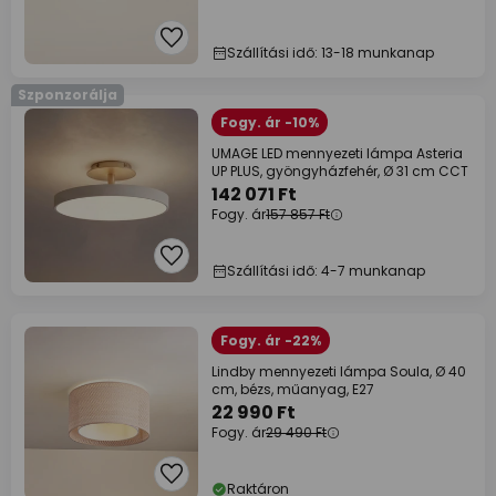
Szállítási idő: 13-18 munkanap
Szponzorálja
Fogy. ár -10%
UMAGE LED mennyezeti lámpa Asteria
UP PLUS, gyöngyházfehér, Ø 31 cm CCT
142 071 Ft
Fogy. ár
157 857 Ft
Szállítási idő: 4-7 munkanap
Fogy. ár -22%
Lindby mennyezeti lámpa Soula, Ø 40
cm, bézs, műanyag, E27
22 990 Ft
Fogy. ár
29 490 Ft
Raktáron