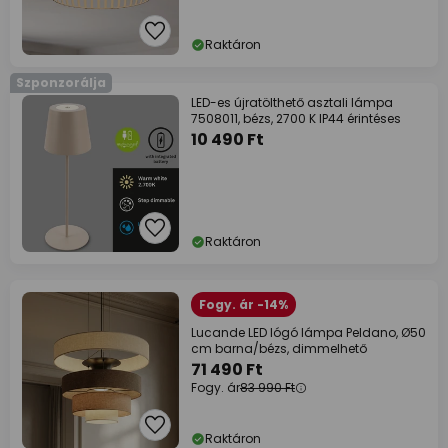
Raktáron
Szponzorálja
LED-es újratölthető asztali lámpa
7508011, bézs, 2700 K IP44 érintéses
10 490 Ft
Raktáron
Fogy. ár -14%
Lucande LED lógó lámpa Peldano, Ø50
cm barna/bézs, dimmelhető
71 490 Ft
Fogy. ár
83 990 Ft
Raktáron