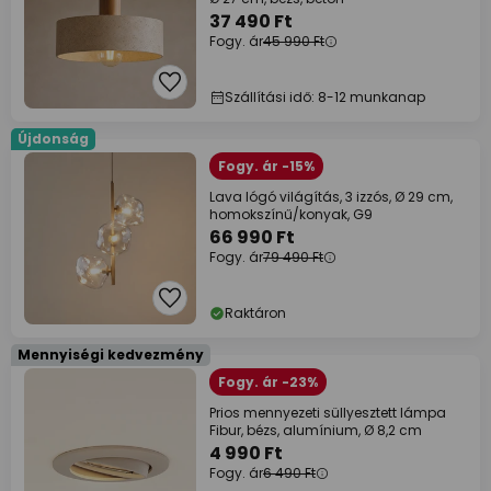
37 490 Ft
Fogy. ár
45 990 Ft
Szállítási idő: 8-12 munkanap
Újdonság
Fogy. ár -15%
Lava lógó világítás, 3 izzós, Ø 29 cm,
homokszínű/konyak, G9
66 990 Ft
Fogy. ár
79 490 Ft
Raktáron
Mennyiségi kedvezmény
Fogy. ár -23%
Prios mennyezeti süllyesztett lámpa
Fibur, bézs, alumínium, Ø 8,2 cm
4 990 Ft
Fogy. ár
6 490 Ft