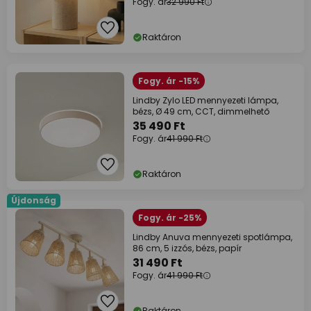
Fogy. ár
32 990 Ft
Raktáron
Fogy. ár -15%
Lindby Zylo LED mennyezeti lámpa,
bézs, Ø 49 cm, CCT, dimmelhető
35 490 Ft
Fogy. ár
41 990 Ft
Raktáron
Újdonság
Fogy. ár -25%
Lindby Anuva mennyezeti spotlámpa,
86 cm, 5 izzós, bézs, papír
31 490 Ft
Fogy. ár
41 990 Ft
Raktáron