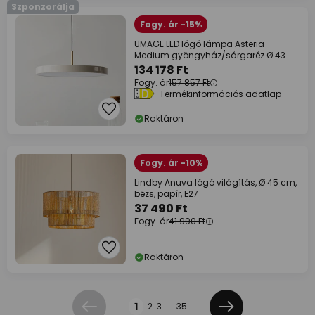
Szponzorálja
Fogy. ár -15%
UMAGE LED lógó lámpa Asteria
Medium gyöngyház/sárgaréz Ø 43
cm
134 178 Ft
Fogy. ár
157 857 Ft
Termékinformációs adatlap
Raktáron
Fogy. ár -10%
Lindby Anuva lógó világítás, Ø 45 cm,
bézs, papír, E27
37 490 Ft
Fogy. ár
41 990 Ft
Raktáron
Oldal
1
2
3
...
35
Előző
Következő