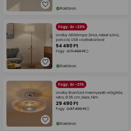
Raktáron
Fogy. ár -23%
Lindby állólámpa Zinia, nikkel színű,
polccal, USB csatlakozóval
54 490 Ft
Fogy. ár
71 490 Ft
Raktáron
Fogy. ár -21%
Lindby Branford mennyezeti világítás,
retro, Ø 35 cm, bézs, fém
29 490 Ft
Fogy. ár
37 490 Ft
Raktáron