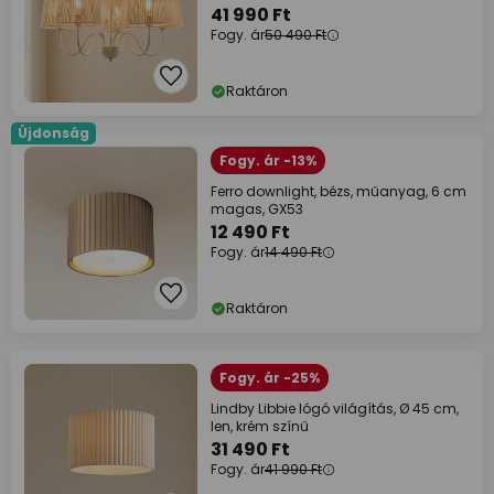
41 990 Ft
Fogy. ár
50 490 Ft
Raktáron
Újdonság
Fogy. ár -13%
Ferro downlight, bézs, műanyag, 6 cm
magas, GX53
12 490 Ft
Fogy. ár
14 490 Ft
Raktáron
Fogy. ár -25%
Lindby Libbie lógó világítás, Ø 45 cm,
len, krém színű
31 490 Ft
Fogy. ár
41 990 Ft