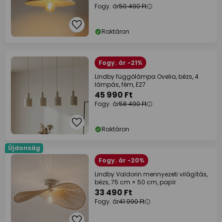
Fogy. ár
50 490 Ft
Raktáron
Fogy. ár -21%
Lindby függőlámpa Ovelia, bézs, 4
lámpás, fém, E27
45 990 Ft
Fogy. ár
58 490 Ft
Raktáron
Újdonság
Fogy. ár -20%
Lindby Valdorin mennyezeti világítás,
bézs, 75 cm × 50 cm, papír
33 490 Ft
Fogy. ár
41 990 Ft