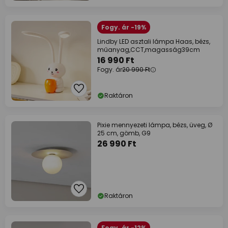
Fogy. ár -19%
Lindby LED asztali lámpa Haas, bézs,
műanyag,CCT,magasság39cm
16 990 Ft
Fogy. ár
20 990 Ft
Raktáron
Pixie mennyezeti lámpa, bézs, üveg, Ø
25 cm, gömb, G9
26 990 Ft
Raktáron
Fogy. ár -12%