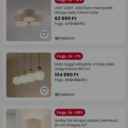
JUST LIGHT. Zöld Duro mennyezeti
lámpa, textil, három izzós
63 990 Ft
Fogy. ár
73 132 Ft
Raktáron
Fogy. ár -7%
Ballo függő világítás, 4 izzós, bézs,
üveg, hossza 80 cm
104 990 Ft
Fogy. ár
112 990 Ft
Raktáron
Fogy. ár -38%
Lindby fali lámpa Lautaro, bambusz,
25 cm magas, E27