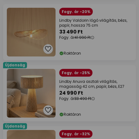
Fogy. ár -20%
Lindby Valdorin lógó világítás, bézs,
papír, hossza 75 cm
33 490 Ft
Fogy. ár
41 990 Ft
Raktáron
Újdonság
Fogy. ár -25%
Lindby Anuva asztali világítás,
magasság 42 cm, papír, bézs, E27
24 990 Ft
Fogy. ár
33 490 Ft
Raktáron
Újdonság
Fogy. ár -32%