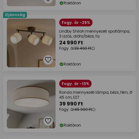
Raktáron
Újdonság
Fogy. ár -25%
Lindby Shiloh mennyezeti spotlámpa,
3 izzós, diófa/bézs, fa
24 990 Ft
Fogy. ár
33 490 Ft
Raktáron
Fogy. ár -13%
Rondo mennyezeti lámpa, bézs, fém, Ø
45 cm, E27
39 990 Ft
Fogy. ár
45 990 Ft
Raktáron