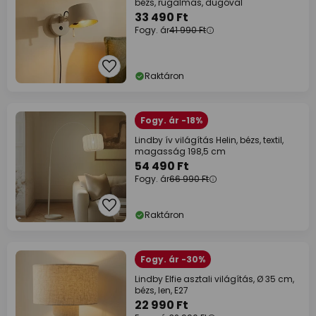
bézs, rugalmas, dugóval
33 490 Ft
Fogy. ár
41 990 Ft
Raktáron
Fogy. ár -18%
Lindby ív világítás Helin, bézs, textil,
magasság 198,5 cm
54 490 Ft
Fogy. ár
66 990 Ft
Raktáron
Fogy. ár -30%
Lindby Elfie asztali világítás, Ø 35 cm,
bézs, len, E27
22 990 Ft