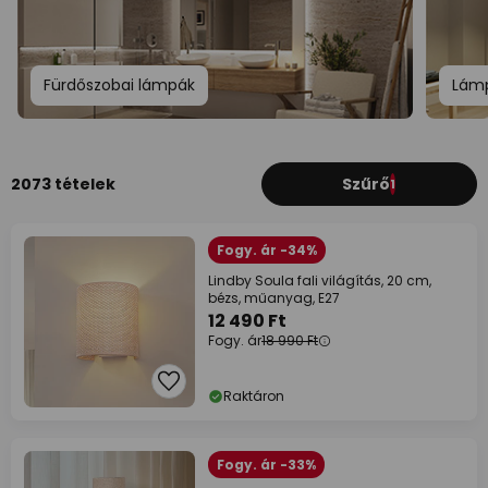
Fürdőszobai lámpák
Lámp
2073 tételek
Szűrő
1
Fogy. ár -34%
Lindby Soula fali világítás, 20 cm,
bézs, műanyag, E27
12 490 Ft
Fogy. ár
18 990 Ft
Raktáron
Fogy. ár -33%