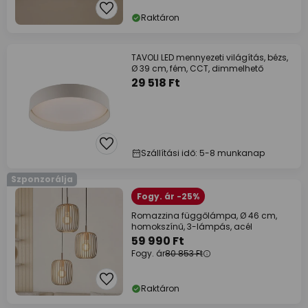
Raktáron
TAVOLI LED mennyezeti világítás, bézs,
Ø 39 cm, fém, CCT, dimmelhető
29 518 Ft
Szállítási idő: 5-8 munkanap
Szponzorálja
Fogy. ár -25%
Romazzina függőlámpa, Ø 46 cm,
homokszínű, 3-lámpás, acél
59 990 Ft
Fogy. ár
80 853 Ft
Raktáron