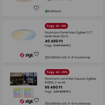
Raktáron
Fogy. ár -9%
Paulmann Panel Areo ZigBee CCT
kerek fehér 23cm
40 490 Ft
Fogy. ár
44 914 Ft
Szállítási idő: 5-8 munkanap
Fogy. ár -10%
Paulmann LumiTiles Square, ZigBee,
RGBW, 2-es klt
55 490 Ft
Fogy. ár
61 598 Ft
Szállítási idő: 5-8 munkanap