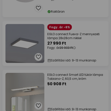
Raktáron
Fogy. ár -6%
EGLO connect Fueva-Z mennyezeti
lámpa 28x28cm nikkel
27 990 Ft
Fogy. ár
29 903 Ft
Szállítási idő: 9-13 munkanap
EGLO connect Smart LED tükör lámpa
Tabiano-Z, 60,5 cm, króm
50 908 Ft
Szállítási idő: 9-13 munkanap