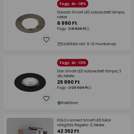
Fogy. ár -18%
Dorado Smart LED süllyesztett lámpa,
nikkel
6 990 Ft
Fogy. ár
8 534 Ft
Szállítási idő: 9-13 munkanap
Fogy. ár -13%
Don Smart LED süllyesztett lámpa, 3
db, fekete
25 990 Ft
Fogy. ár
29 924 Ft
Raktáron
EGLO connect Smart LED tükör
világítás Regello-Z, fekete
42 352 Ft