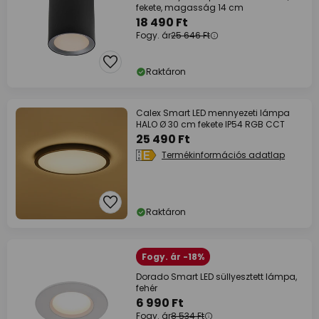
fekete, magasság 14 cm
18 490 Ft
Fogy. ár
25 646 Ft
Raktáron
Calex Smart LED mennyezeti lámpa
HALO Ø 30 cm fekete IP54 RGB CCT
25 490 Ft
Termékinformációs adatlap
Raktáron
Fogy. ár -18%
Dorado Smart LED süllyesztett lámpa,
fehér
6 990 Ft
Fogy. ár
8 534 Ft