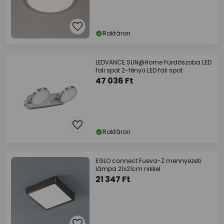
Raktáron
LEDVANCE SUN@Home Fürdőszoba LED
fali spot 2-fényű LED fali spot
47 036 Ft
Raktáron
EGLO connect Fueva-Z mennyezeti
lámpa 21x21cm nikkel
21 347 Ft