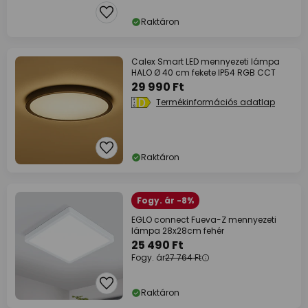
Raktáron
Calex Smart LED mennyezeti lámpa
HALO Ø 40 cm fekete IP54 RGB CCT
29 990 Ft
Termékinformációs adatlap
Raktáron
Fogy. ár -8%
EGLO connect Fueva-Z mennyezeti
lámpa 28x28cm fehér
25 490 Ft
Fogy. ár
27 764 Ft
Raktáron