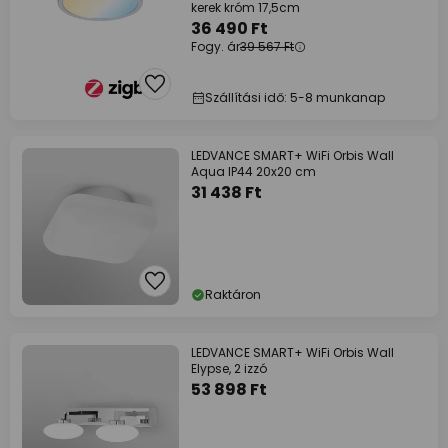
kerek króm 17,5cm
36 490 Ft
Fogy. ár
39 567 Ft
Szállítási idő: 5-8 munkanap
LEDVANCE SMART+ WiFi Orbis Wall
Aqua IP44 20x20 cm
31 438 Ft
Raktáron
LEDVANCE SMART+ WiFi Orbis Wall
Elypse, 2 izzó
53 898 Ft