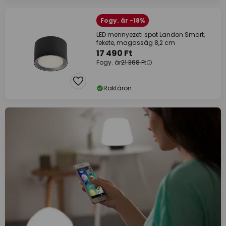
Fogy. ár -18%
LED mennyezeti spot Landon Smart,
fekete, magasság 8,2 cm
17 490 Ft
Fogy. ár
21 368 Ft
Raktáron