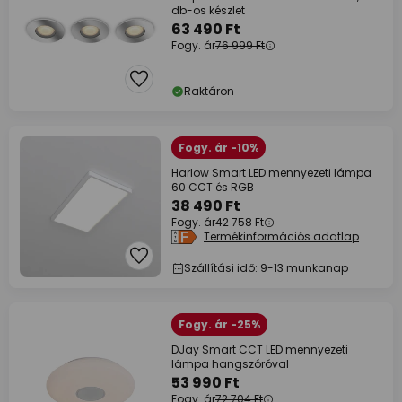
db-os készlet
63 490 Ft
Fogy. ár
76 999 Ft
Raktáron
Fogy. ár -10%
Harlow Smart LED mennyezeti lámpa
60 CCT és RGB
38 490 Ft
Fogy. ár
42 758 Ft
Termékinformációs adatlap
Szállítási idő: 9-13 munkanap
Fogy. ár -25%
DJay Smart CCT LED mennyezeti
lámpa hangszóróval
53 990 Ft
Fogy. ár
72 704 Ft