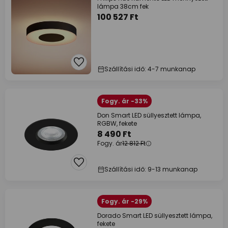
lámpa 38cm fek
100 527 Ft
Szállítási idő: 4-7 munkanap
Fogy. ár -33%
Don Smart LED süllyesztett lámpa,
RGBW, fekete
8 490 Ft
Fogy. ár
12 812 Ft
Szállítási idő: 9-13 munkanap
Fogy. ár -29%
Dorado Smart LED süllyesztett lámpa,
fekete