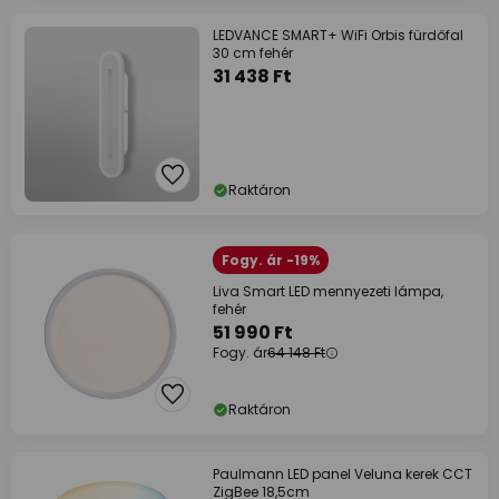
LEDVANCE SMART+ WiFi Orbis fürdőfal
30 cm fehér
31 438 Ft
Raktáron
Fogy. ár -19%
Liva Smart LED mennyezeti lámpa,
fehér
51 990 Ft
Fogy. ár
64 148 Ft
Raktáron
Paulmann LED panel Veluna kerek CCT
ZigBee 18,5cm