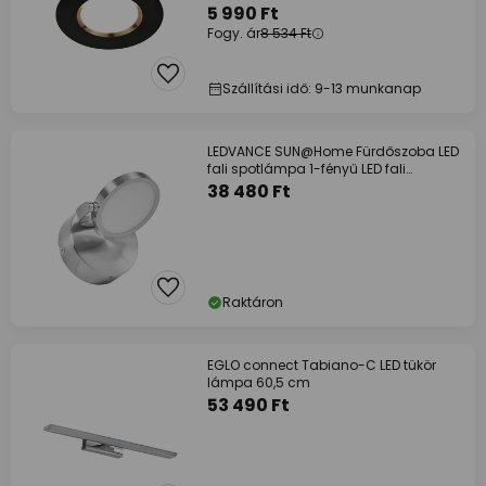
5 990 Ft
Fogy. ár
8 534 Ft
Szállítási idő: 9-13 munkanap
LEDVANCE SUN@Home Fürdőszoba LED
fali spotlámpa 1-fényű LED fali
spotlámpa
38 480 Ft
Raktáron
EGLO connect Tabiano-C LED tükör
lámpa 60,5 cm
53 490 Ft