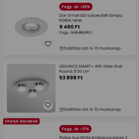
Fogy. ár -26%
Don Smart LED süllyesztett lámpa,
RGBW, fehér
9 490 Ft
Fogy. ár
12 812 Ft
Szállítási idő: 9-13 munkanap
LEDVANCE SMART+ WiFi Orbis Wall
Round, Ø 30 cm
53 898 Ft
Szállítási idő: 6-10 munkanap
Utolsó darabok
Fogy. ár -17%
Philips Hue White Ambiance Adore, 3