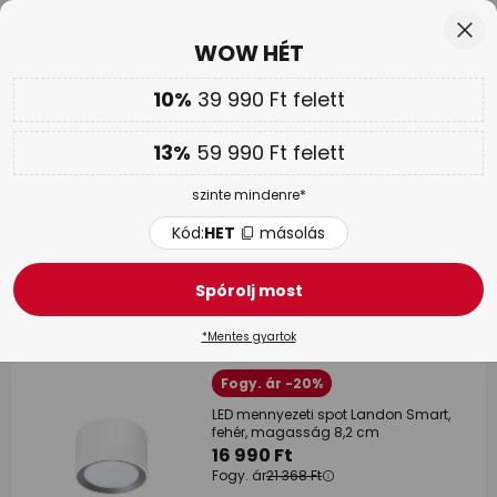
Ingyenes visszaküldés 50 napon belül
Ugrás
Bez
WOW HÉT
a
tartalomhoz
sés
10%
39 990 Ft felett
Csak
02N 15Ó 25P 11M
Továbbá
akár 13 % kedvezmény!
13%
59 990 Ft felett
Kód:
HET
másolás
szinte mindenre*
WOW HÉT |
Akár 70 %
Kód:
HET
másolás
Smart fürdőszobai világítás
Spórolj most
60 tételek
Szűrő
*Mentes gyartok
Fogy. ár -20%
LED mennyezeti spot Landon Smart,
fehér, magasság 8,2 cm
16 990 Ft
Fogy. ár
21 368 Ft