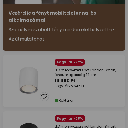
Vezérelje a fényt mobiltelefonnal és
alkalmazással
Személyre szabott fény minden élethelyzethez
Az útmutatóhoz
Fogy. ár -22%
LED mennyezeti spot Landon Smart,
fehér, magasság 14 cm
19 990 Ft
Fogy. ár
25 646 Ft
Raktáron
Fogy. ár -28%
LED mennyezeti spot Landon Smart,