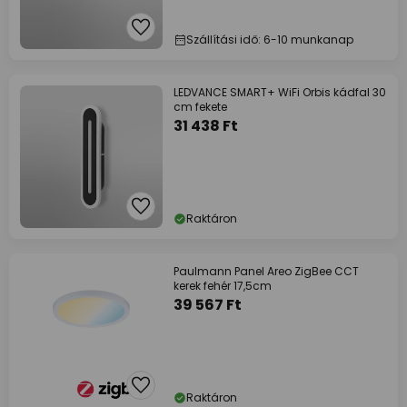
Szállítási idő: 6-10 munkanap
LEDVANCE SMART+ WiFi Orbis kádfal 30
cm fekete
31 438 Ft
Raktáron
Paulmann Panel Areo ZigBee CCT
kerek fehér 17,5cm
39 567 Ft
Raktáron