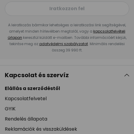
Iratkozzon fel
A leiratkozás bármikor lehetséges a leiratkozási link segítségével,
amelyet minden hírlevélben megtalál, vagy a
kapcsolatfelvételi
űrlapon
keresztül küldött e-mailben. További információért kérjük,
tekintse meg az
adatvédelmi szabályzatot
. Minimális rendelési
összeg 39 990 ft.
Kapcsolat és szervíz
Elállás a szerződéstől
Kapcsolatfelvetel
GYIK
Rendelés állapota
Reklamációk és visszaküldések