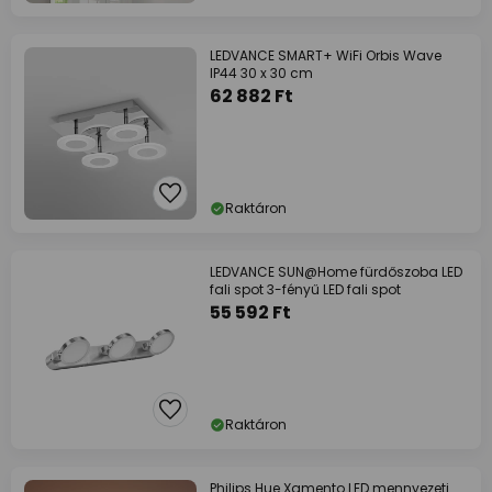
LEDVANCE SMART+ WiFi Orbis Wave
IP44 30 x 30 cm
62 882 Ft
Raktáron
LEDVANCE SUN@Home fürdőszoba LED
fali spot 3-fényű LED fali spot
55 592 Ft
Raktáron
Philips Hue Xamento LED mennyezeti