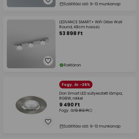
Szállítási idő: 9-13 munkanap
LEDVANCE SMART+ WiFi Orbis Wall
Round, 48cm hosszú
53 898 Ft
Raktáron
Fogy. ár -26%
Don Smart LED süllyesztett lámpa,
RGBW, nikkel
9 490 Ft
Fogy. ár
12 812 Ft
Szállítási idő: 9-13 munkanap