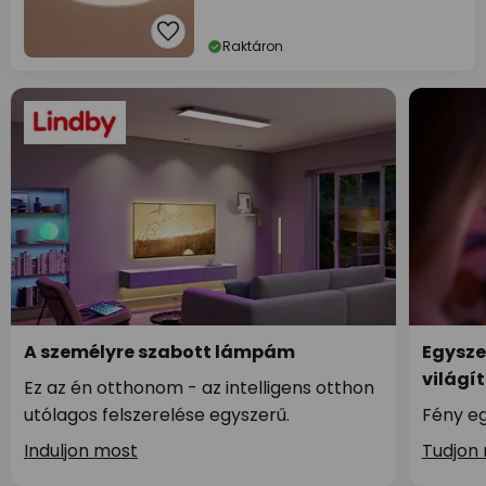
Raktáron
A személyre szabott lámpám
Egysze
világí
Ez az én otthonom - az intelligens otthon
utólagos felszerelése egyszerű.
Fény eg
Induljon most
Tudjon