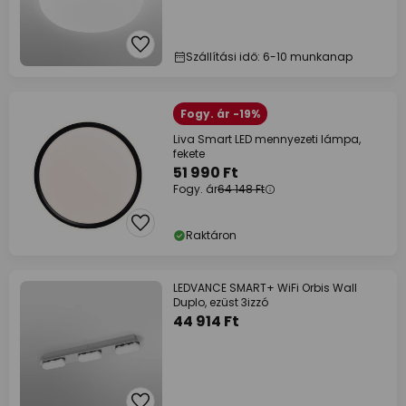
Szállítási idő: 6-10 munkanap
Fogy. ár -19%
Liva Smart LED mennyezeti lámpa,
fekete
51 990 Ft
Fogy. ár
64 148 Ft
Raktáron
LEDVANCE SMART+ WiFi Orbis Wall
Duplo, ezüst 3izzó
44 914 Ft