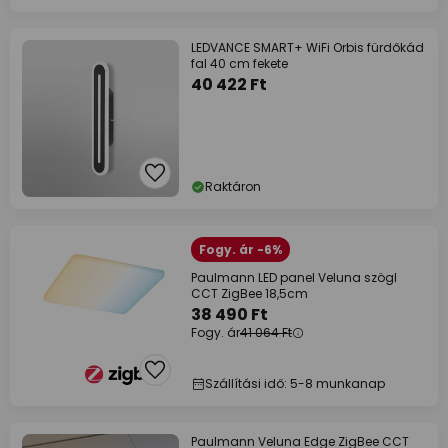
LEDVANCE SMART+ WiFi Orbis fürdőkád
fal 40 cm fekete
40 422 Ft
Raktáron
Fogy. ár -6%
Paulmann LED panel Veluna szögl
CCT ZigBee 18,5cm
38 490 Ft
Fogy. ár
41 064 Ft
Szállítási idő: 5-8 munkanap
Paulmann Veluna Edge ZigBee CCT