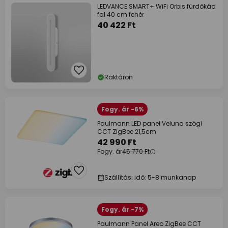
LEDVANCE SMART+ WiFi Orbis fürdőkád
fal 40 cm fehér
40 422 Ft
Raktáron
Fogy. ár -6%
Paulmann LED panel Veluna szögl
CCT ZigBee 21,5cm
42 990 Ft
Fogy. ár
45 770 Ft
Szállítási idő: 5-8 munkanap
Fogy. ár -7%
Paulmann Panel Areo ZigBee CCT