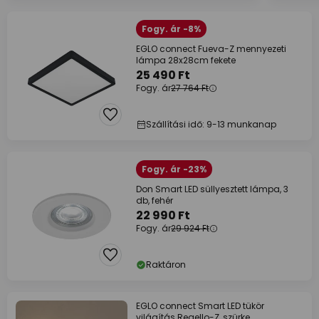
Fogy. ár -8%
EGLO connect Fueva-Z mennyezeti
lámpa 28x28cm fekete
25 490 Ft
Fogy. ár
27 764 Ft
Szállítási idő: 9-13 munkanap
Fogy. ár -23%
Don Smart LED süllyesztett lámpa, 3
db, fehér
22 990 Ft
Fogy. ár
29 924 Ft
Raktáron
EGLO connect Smart LED tükör
világítás Regello-Z, szürke