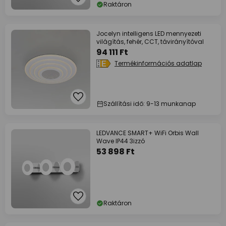
Raktáron
Jocelyn intelligens LED mennyezeti
világítás, fehér, CCT, távirányítóval
94 111 Ft
Termékinformációs adatlap
Szállítási idő: 9-13 munkanap
LEDVANCE SMART+ WiFi Orbis Wall
Wave IP44 3izzó
53 898 Ft
Raktáron