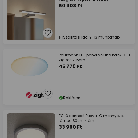
50 908 Ft
Szállítási idő: 9-13 munkanap
Paulmann LED panel Veluna kerek CCT
ZigBee 21,5cm
45 770 Ft
Raktáron
EGLO connect Fueva-C mennyezeti
lámpa 30cm króm
33 990 Ft