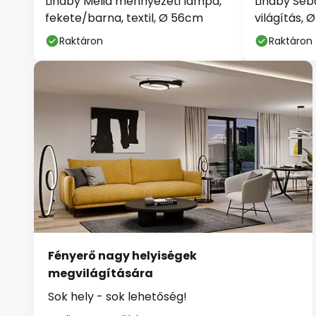
Lindby Melia mennyezeti lámpa,
Lindby Seb
fekete/barna, textil, Ø 56cm
világítás, 
E27
Raktáron
Raktáron
Fényerő nagy helyiségek
megvilágítására
Sok hely - sok lehetőség!