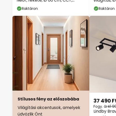
Neor, fekete, Ø 60 cm, CCT,
világítás, 
dimmelhető
távirányító
Raktáron
Raktáron
Stílusos fény az előszobába
37 490 F
Fogy. ár
41 9
Világítási akcentusok, amelyek
Lindby Bra
üdvözlik Önt