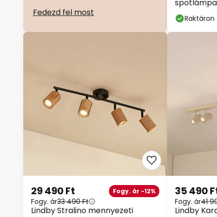
spotlámpa, 
Fedezd fel most
Raktáron
29 490 Ft
35 490 F
Fogy. ár -12%
Fogy. ár
33 490 Ft
Fogy. ár
41 9
Lindby Stralino mennyezeti
Lindby Kar