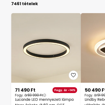
7461 tételek
71 490 Ft
50 490 F
Fogy. ár -14%
Fogy. ár
83 990 Ft
Fogy. ár
91 9
Lucande LED mennyezeti lámpa
Lindby Reb