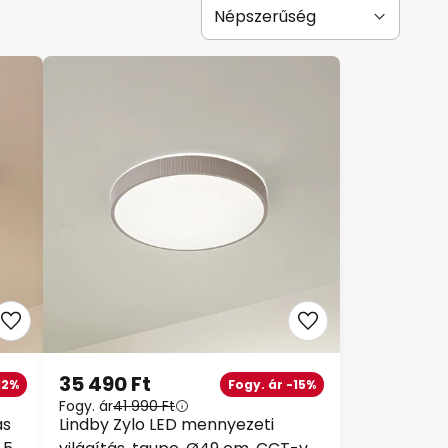
35 490 Ft
12%
Fogy. ár -15%
Fogy. ár
41 990 Ft
ás
Lindby Zylo LED mennyezeti