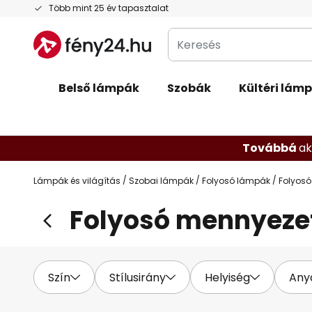
Ugrás
Több mint 25 év tapasztalat
a
Keresés
tartalomhoz
Belső lámpák
Szobák
Kültéri lám
Továbbá
ak
Lámpák és világítás
Szobai lámpák
Folyosó lámpák
Folyosó
Folyosó mennyeze
Szín
Stílusirány
Helyiség
Any