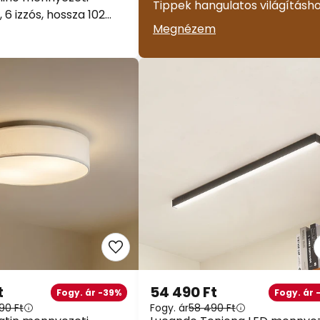
Tippek hangulatos világításh
6 izzós, hossza 102
Megnézem
t
54 490 Ft
Fogy. ár -39%
Fogy. ár 
90 Ft
Fogy. ár
58 490 Ft