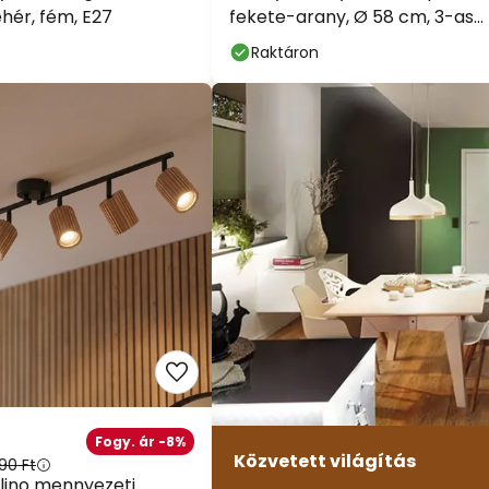
ehér, fém, E27
fekete-arany, Ø 58 cm, 3-as
lámpa, E14
Raktáron
Fogy. ár -8%
Közvetett világítás
90 Ft
alino mennyezeti