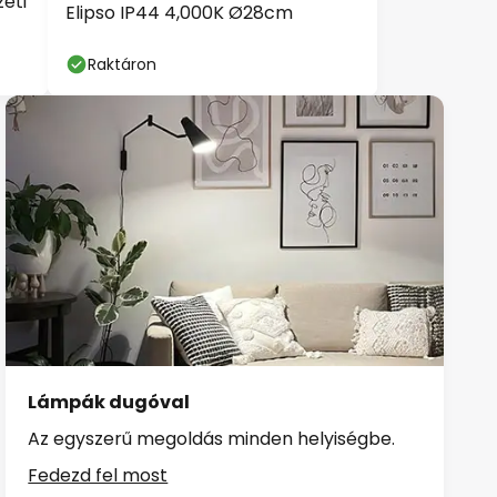
eti
Elipso IP44 4,000K Ø28cm
Raktáron
Lámpák dugóval
Az egyszerű megoldás minden helyiségbe.
Fedezd fel most