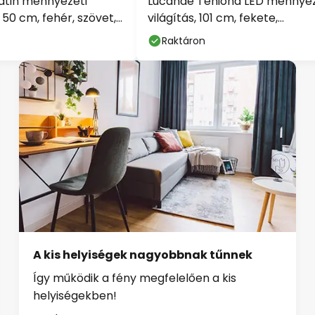
atin mennyezeti
Lucande Teniona LED mennyez
Ø 50 cm, fehér, szövet,
világítás, 101 cm, fekete,
alumínium
Raktáron
A kis helyiségek nagyobbnak tűnnek
Így működik a fény megfelelően a kis
helyiségekben!