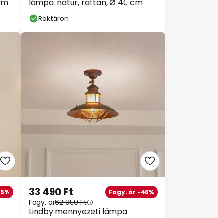
fém
lámpa, natúr, rattan, Ø 40 cm
Raktáron
33 490 Ft
15%
Fogy. ár -46%
Fogy. ár
62 990 Ft
Lindby mennyezeti lámpa