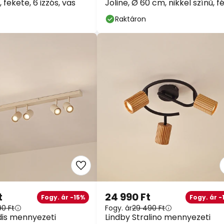
fekete, 6 izzós, vas
Joline, Ø 60 cm, nikkel színű, 
Raktáron
t
24 990 Ft
Fogy. ár -15%
Fogy. ár -
90 Ft
Fogy. ár
29 490 Ft
dis mennyezeti
Lindby Stralino mennyezeti