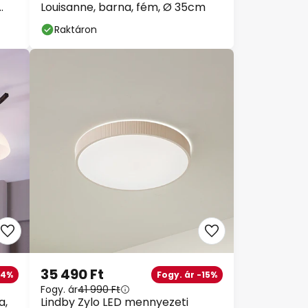
Louisanne, barna, fém, Ø 35cm
Raktáron
35 490 Ft
54%
Fogy. ár -15%
Fogy. ár
41 990 Ft
a,
Lindby Zylo LED mennyezeti