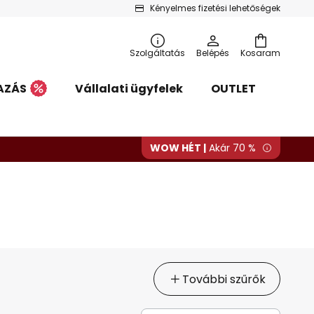
Kényelmes fizetési lehetőségek
Szolgáltatás
Belépés
Kosaram
AZÁS
Vállalati ügyfelek
OUTLET
WOW HÉT |
Akár 70 %
További szűrők