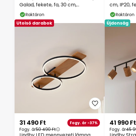
Galad, fekete, fa, 30 cm,
cm, IP20, f
fényerőszabályzóval
Raktáron
Raktáron
Utolsó darabok
Újdonság
31 490 Ft
41 990 Ft
Fogy. ár -37%
Fogy. ár
50 490 Ft
Fogy. ár
45 9
Lindby LED mennyezeti lámpa
Lindby Str