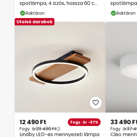
spotlámpa, 4 izzós, hossza 60 cm,
spotlámpa, 
fa
GU10
Raktáron
Raktáron
Utolsó darabok
12 490 Ft
33 490 F
Fogy. ár -57%
Fogy. ár
29 490 Ft
Fogy. ár
37 4
Lindby LED-es mennyezeti lámpa
Cleo menny