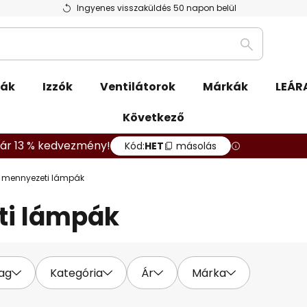
Ingyenes visszaküldés 50 napon belül
Keresés
pák
Izzók
Ventilátorok
Márkák
LEÁR
Következő
ár 13 % kedvezmény!
Kód:
HET
másolás
 mennyezeti lámpák
ti lámpák
ag
Kategória
Ár
Márka