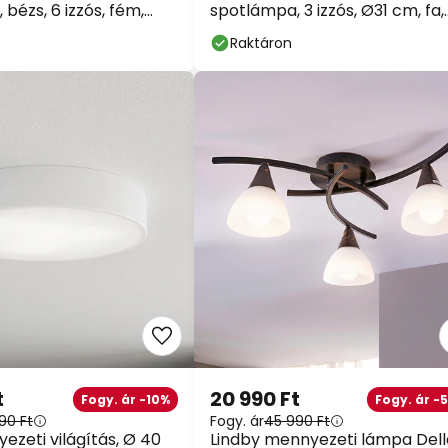
bézs, 6 izzós, fém,
spotlámpa, 3 izzós, Ø31 cm, fa,
GU10
Raktáron
t
20 990 Ft
Fogy. ár -10%
Fogy. ár -
90 Ft
Fogy. ár
45 990 Ft
ezeti világítás, Ø 40
Lindby mennyezeti lámpa Dell