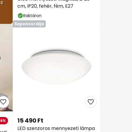
oz
cm, IP20, fehér, fém, E27
Raktáron
Szponzorálja
15 490 Ft
-6%
LED szenzoros mennyezeti lámpa