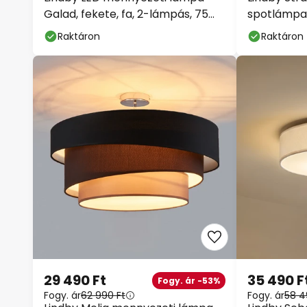
Galad, fekete, fa, 2-lámpás, 75
spotlámpa, 
cm
cm, fa
Raktáron
Raktáron
29 490 Ft
35 490 F
Fogy. ár -53%
Fogy. ár
62 990 Ft
Fogy. ár
58 4