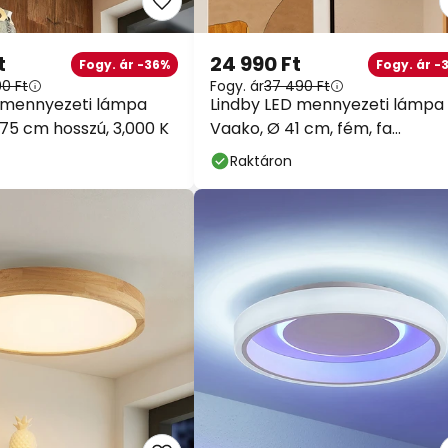
t
24 990 Ft
Fogy. ár -36%
Fogy. ár -
90 Ft
Fogy. ár
37 490 Ft
 mennyezeti lámpa
Lindby LED mennyezeti lámpa
 75 cm hosszú, 3,000 K
Vaako, Ø 41 cm, fém, fa
megjelenés
Raktáron