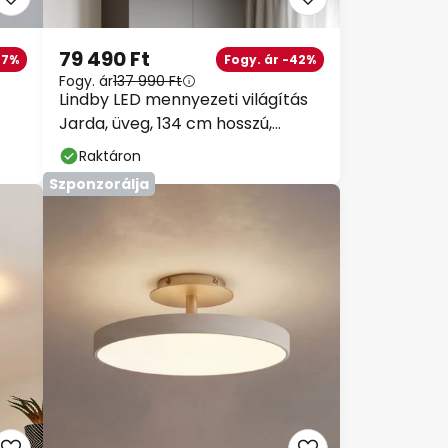
79 490 Ft
-7%
Fogy. ár -42%
Fogy. ár
137 990 Ft
Lindby LED mennyezeti világítás
Jarda, üveg, 134 cm hosszú,
dimmelhető
Raktáron
Szponzorálja