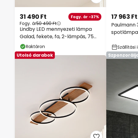
31 490 Ft
17 963 Ft
Fogy. ár -37%
Fogy. ár
50 490 Ft
Paulmann 
Lindby LED mennyezeti lámpa
spotlámpa,
Galad, fekete, fa, 2-lámpás, 75
matt fehér
cm
Raktáron
Szállítás
Utolsó darabok
Szponzorálj