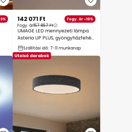
142 071 Ft
33%
Fogy. ár -10%
Fogy. ár
157 857 Ft
UMAGE LED mennyezeti lámpa
Asteria UP PLUS, gyöngyházfehér,
Ø 31 cm CCT
Szállítási idő: 7-11 munkanap
Utolsó darabok