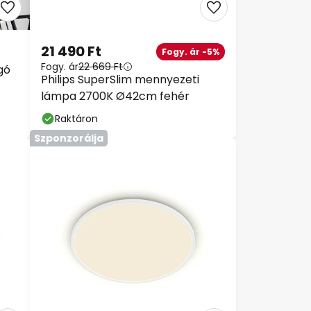
21 490 Ft
Fogy. ár -5%
Fogy. ár
22 669 Ft
gó
Philips SuperSlim mennyezeti
lámpa 2700K Ø42cm fehér
Raktáron
Szponzorálja