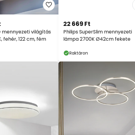
t
22 669 Ft
mennyezeti világítás
Philips SuperSlim mennyezeti
, fehér, 122 cm, fém
lámpa 2700K Ø42cm fekete
Raktáron