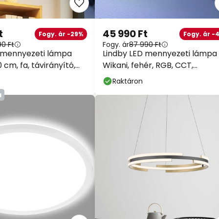
t
45 990 Ft
Fogy. ár -29%
Fogy. ár -
90 Ft
Fogy. ár
87 990 Ft
 mennyezeti lámpa
Lindby LED mennyezeti lámpa
0 cm, fa, távirányító,
Wikani, fehér, RGB, CCT,
dimmelhető
Raktáron
a