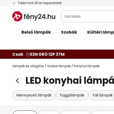
Ugrás
Több mint 25 év tapasztalat
a
Keresés
tartalomhoz
Belső lámpák
Szobák
Kültéri lám
Csak
02N 08Ó 12P 36M
Lámpák és világítás
Szobai lámpák
Konyhai lámpák
LED konyhai lámp
Mennyezeti lámpák
Függőlámpák
Fali lámpák