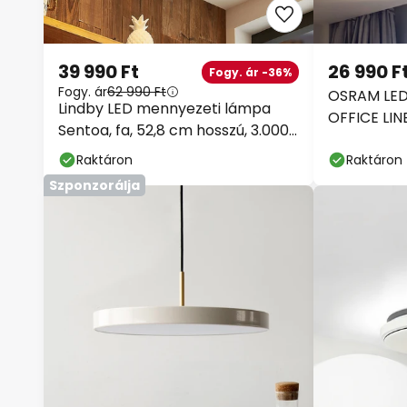
39 990 Ft
26 990 F
Fogy. ár -36%
Fogy. ár
62 990 Ft
OSRAM LED 
Lindby LED mennyezeti lámpa
OFFICE LINE
Sentoa, fa, 52,8 cm hosszú, 3.000
K
Raktáron
Raktáron
Szponzorálja