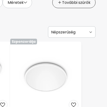
Méretek
További szűrők
Szponzorálja