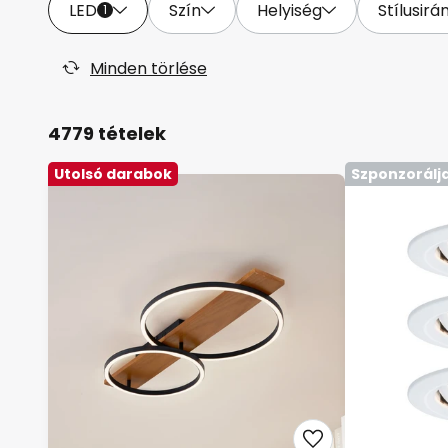
LED
Szín
Helyiség
Stílusirá
1
Minden törlése
4779 tételek
Utolsó darabok
Szponzorálj