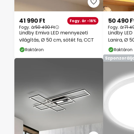
41 990 Ft
50 490 F
Fogy. ár -16%
Fogy. ár
50 490 Ft
Fogy. ár
71 4
Lindby Emiva LED mennyezeti
Lindby LED
világítás, Ø 50 cm, sötét fa, CCT
Lanira, Ø 5
CCT
Raktáron
Raktáron
Szponzorálj