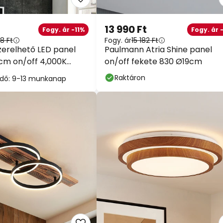
13 990 Ft
Fogy. ár -11%
Fogy. ár 
8 Ft
Fogy. ár
15 182 Ft
szerelhető LED panel
Paulmann Atria Shine panel
cm on/off 4,000K
on/off fekete 830 Ø19cm
Raktáron
i idő: 9-13 munkanap