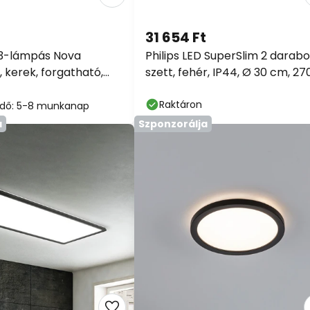
31 654 Ft
3-lámpás Nova
Philips LED SuperSlim 2 darab
 kerek, forgatható,
szett, fehér, IP44, Ø 30 cm, 27
, GU10, 2700K
K
Raktáron
i idő: 5-8 munkanap
a
Szponzorálja