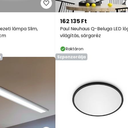
162 135 Ft
zeti lámpa Slim,
Paul Neuhaus Q-Beluga LED ló
3cm
világítás, sárgaréz
Raktáron
a
Szponzorálja