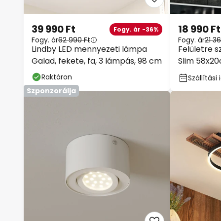
39 990 Ft
18 990 Ft
Fogy. ár -36%
Fogy. ár
62 990 Ft
Fogy. ár
21 36
Lindby LED mennyezeti lámpa
Felületre 
Galad, fekete, fa, 3 lámpás, 98 cm
Slim 58x20
fekete
Raktáron
Szállítás
Szponzorálja