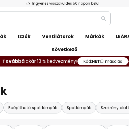
Ingyenes visszaküldés 50 napon belül
Keresés
pák
Izzók
Ventilátorok
Márkák
LEÁR
Következő
Továbbá
akár 13 % kedvezmény!
Kód:
HET
másolás
ák
Beépíthető spot lámpák
Spotlámpák
Szekrény alatt