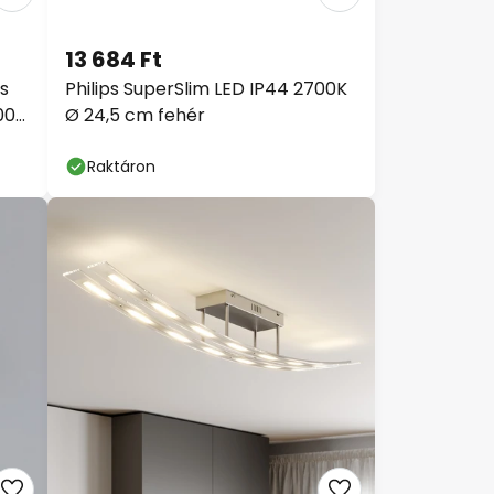
13 684 Ft
os
Philips SuperSlim LED IP44 2700K
00
Ø 24,5 cm fehér
Raktáron