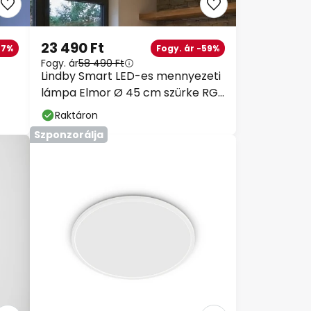
23 490 Ft
47%
Fogy. ár -59%
Fogy. ár
58 490 Ft
Lindby Smart LED-es mennyezeti
lámpa Elmor Ø 45 cm szürke RGB
CCT
Raktáron
Szponzorálja