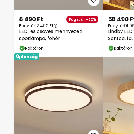
8 490 Ft
58 490 F
Fogy. ár -32%
Fogy. ár
12 490 Ft
Fogy. ár
91 9
LED-es csöves mennyezeti
Lindby LED
spotlámpa, fehér
Sentoa, fa,
Raktáron
Raktáron
Újdonság