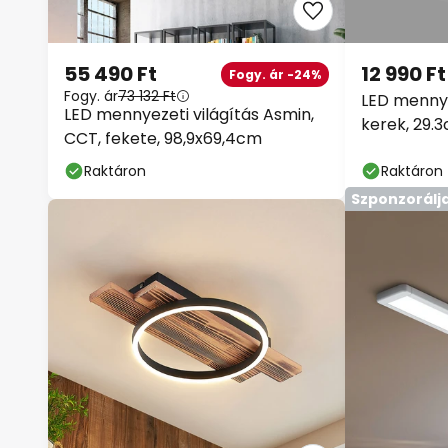
55 490 Ft
12 990 Ft
Fogy. ár -24%
Fogy. ár
73 132 Ft
LED mennye
LED mennyezeti világítás Asmin,
kerek, 29.
CCT, fekete, 98,9x69,4cm
Raktáron
Raktáron
Szponzorálj