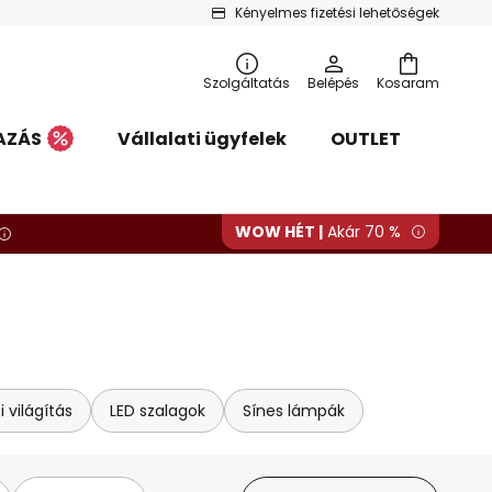
Kényelmes fizetési lehetőségek
Szolgáltatás
Belépés
Kosaram
AZÁS
Vállalati ügyfelek
OUTLET
WOW HÉT |
Akár 70 %
i világítás
LED szalagok
Sínes lámpák