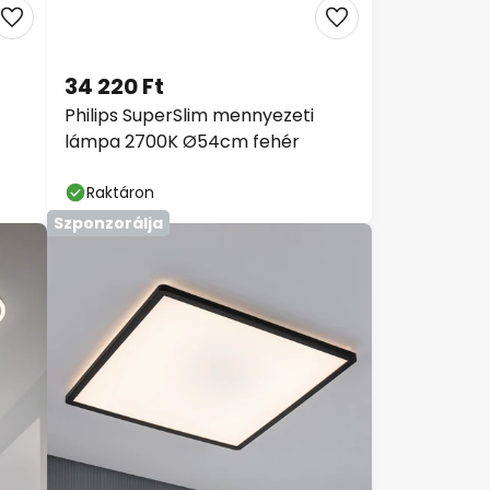
34 220 Ft
Philips SuperSlim mennyezeti
lámpa 2700K Ø54cm fehér
Raktáron
Szponzorálja