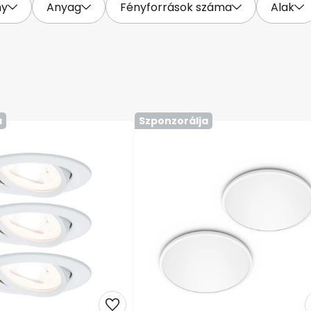
ny
Anyag
Fényforrások száma
Alak
a
Szponzorálja