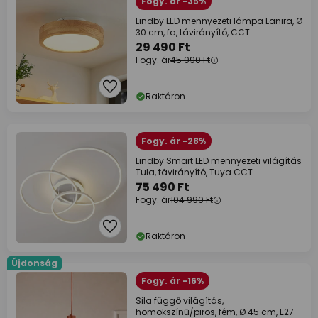
Fogy. ár -35%
Lindby LED mennyezeti lámpa Lanira, Ø
30 cm, fa, távirányító, CCT
29 490 Ft
Fogy. ár
45 990 Ft
Raktáron
Fogy. ár -28%
Lindby Smart LED mennyezeti világítás
Tula, távirányító, Tuya CCT
75 490 Ft
Fogy. ár
104 990 Ft
Raktáron
Újdonság
Fogy. ár -16%
Sila függő világítás,
homokszínű/piros, fém, Ø 45 cm, E27