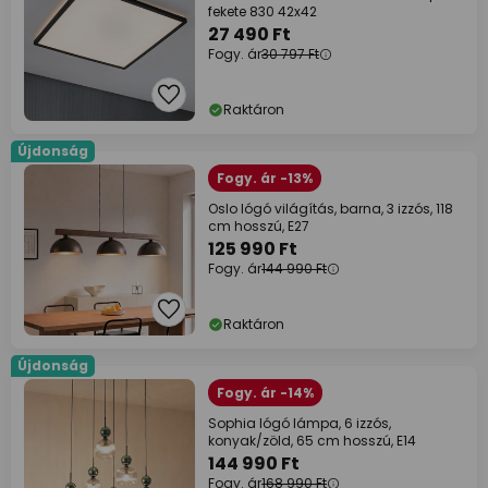
fekete 830 42x42
27 490 Ft
Fogy. ár
30 797 Ft
Raktáron
Újdonság
Fogy. ár -13%
Oslo lógó világítás, barna, 3 izzós, 118
cm hosszú, E27
125 990 Ft
Fogy. ár
144 990 Ft
Raktáron
Újdonság
Fogy. ár -14%
Sophia lógó lámpa, 6 izzós,
konyak/zöld, 65 cm hosszú, E14
144 990 Ft
Fogy. ár
168 990 Ft