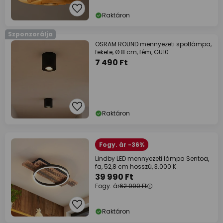
Raktáron
Szponzorálja
OSRAM ROUND mennyezeti spotlámpa,
fekete, Ø 8 cm, fém, GU10
7 490 Ft
Raktáron
Fogy. ár -36%
Lindby LED mennyezeti lámpa Sentoa,
fa, 52,8 cm hosszú, 3.000 K
39 990 Ft
Fogy. ár
62 990 Ft
Raktáron