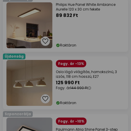
Philips Hue Panel White Ambiance
Aurelle 120 x 30 cm fekete
89 832 Ft
Raktáron
Újdonság
Fogy. ár -13%
Oslo lógó világítás, homokszínű, 3
izzós, 118 cm hosszú, E27
125 990 Ft
Fogy. ár
144 990 Ft
Raktáron
Szponzorálja
Fogy. ár -10%
Paulmann Atria Shine Panel 3-step