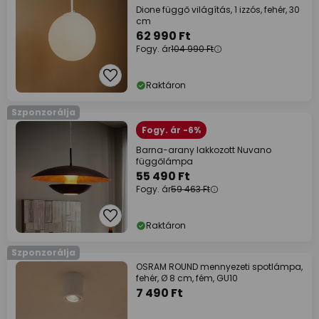
Dione függő világítás, 1 izzós, fehér, 30
cm
62 990 Ft
Fogy. ár
104 990 Ft
Raktáron
Szponzorálja
Fogy. ár -6%
Barna-arany lakkozott Nuvano
függőlámpa
55 490 Ft
Fogy. ár
59 463 Ft
Raktáron
Szponzorálja
OSRAM ROUND mennyezeti spotlámpa,
fehér, Ø 8 cm, fém, GU10
7 490 Ft