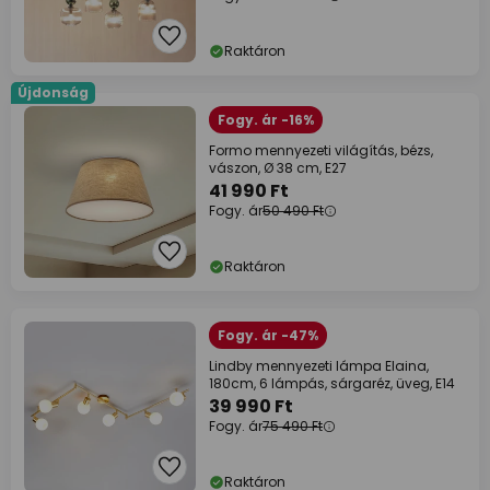
Raktáron
Újdonság
Fogy. ár -16%
Formo mennyezeti világítás, bézs,
vászon, Ø 38 cm, E27
41 990 Ft
Fogy. ár
50 490 Ft
Raktáron
Fogy. ár -47%
Lindby mennyezeti lámpa Elaina,
180cm, 6 lámpás, sárgaréz, üveg, E14
39 990 Ft
Fogy. ár
75 490 Ft
Raktáron