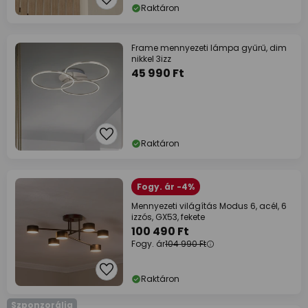
Raktáron
Frame mennyezeti lámpa gyűrű, dim
nikkel 3izz
45 990 Ft
Raktáron
Fogy. ár -4%
Mennyezeti világítás Modus 6, acél, 6
izzós, GX53, fekete
100 490 Ft
Fogy. ár
104 990 Ft
Raktáron
Szponzorálja