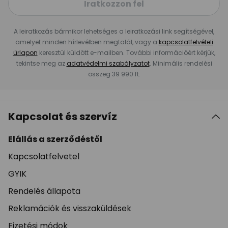
Iratkozzon fel
A leiratkozás bármikor lehetséges a leiratkozási link segítségével,
amelyet minden hírlevélben megtalál, vagy a
kapcsolatfelvételi
űrlapon
keresztül küldött e-mailben. További információért kérjük,
tekintse meg az
adatvédelmi szabályzatot
. Minimális rendelési
összeg 39 990 ft.
Kapcsolat és szervíz
Elállás a szerződéstől
Kapcsolatfelvetel
GYIK
Rendelés állapota
Reklamációk és visszaküldések
Fizetési módok