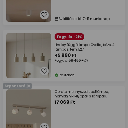
Szállítási idő: 7-11 munkanap
Fogy. ár -21%
Lindby függőlámpa Ovelia, bézs, 4
lámpás, fém, E27
45 990 Ft
Fogy. ár
58 490 Ft
Raktáron
Szponzorálja
Corato mennyezeti spotlámpa,
homok/nikkel/opál, 3 lámpás.
17 069 Ft