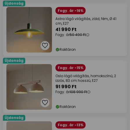
Újdonság
Fogy. ár -16%
Astra lógó világítás, zöld, fém, Ø 41
cm, E27
41 990 Ft
Fogy. ár
50 490 Ft
Raktáron
Újdonság
Fogy. ár -15%
Oslo lógó világítás, homokszínű, 2
izzós, 83 cm hosszú, E27
91 990 Ft
Fogy. ár
108 990 Ft
Raktáron
Újdonság
Fogy. ár -13%