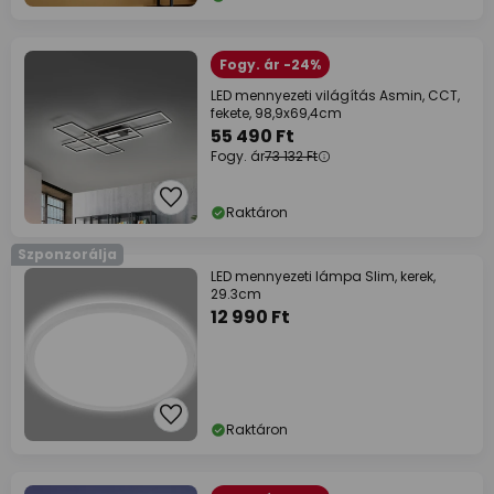
Fogy. ár -24%
LED mennyezeti világítás Asmin, CCT,
fekete, 98,9x69,4cm
55 490 Ft
Fogy. ár
73 132 Ft
Raktáron
Szponzorálja
LED mennyezeti lámpa Slim, kerek,
29.3cm
12 990 Ft
Raktáron