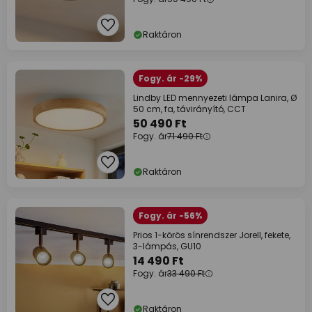
Raktáron
Fogy. ár -29%
Lindby LED mennyezeti lámpa Lanira, Ø
50 cm, fa, távirányító, CCT
50 490 Ft
Fogy. ár
71 490 Ft
Raktáron
Fogy. ár -56%
Prios 1-körös sínrendszer Jorell, fekete,
3-lámpás, GU10
14 490 Ft
Fogy. ár
33 490 Ft
Raktáron