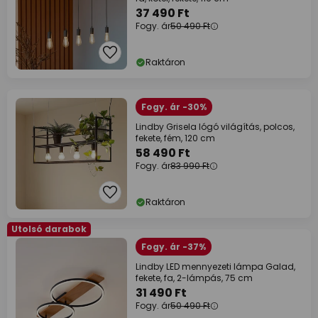
37 490 Ft
Fogy. ár
50 490 Ft
Raktáron
Fogy. ár -30%
Lindby Grisela lógó világítás, polcos,
fekete, fém, 120 cm
58 490 Ft
Fogy. ár
83 990 Ft
Raktáron
Utolsó darabok
Fogy. ár -37%
Lindby LED mennyezeti lámpa Galad,
fekete, fa, 2-lámpás, 75 cm
31 490 Ft
Fogy. ár
50 490 Ft