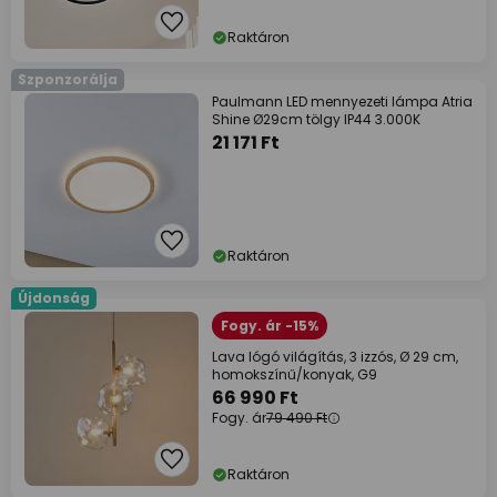
Raktáron
Szponzorálja
Paulmann LED mennyezeti lámpa Atria
Shine Ø29cm tölgy IP44 3.000K
21 171 Ft
Raktáron
Újdonság
Fogy. ár -15%
Lava lógó világítás, 3 izzós, Ø 29 cm,
homokszínű/konyak, G9
66 990 Ft
Fogy. ár
79 490 Ft
Raktáron