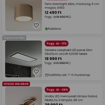
Ferro downlight, bézs, műanyag, 6 cm
magas, GX53
12 490 Ft
Fogy. ár
14 490 Ft
Raktáron
Szponzorálja
Fogy. ár -11%
Felületre szerelhető LED panel Slim
58x20cm on/off 4,000K fekete
18 990 Ft
Fogy. ár
21 368 Ft
Szállítási idő: 7-11 munkanap
Utolsó darabok
Fogy. ár -36%
Lindby LED mennyezeti lámpa Galad,
fekete, fa, 3 lámpás, 98 cm
39 990 Ft