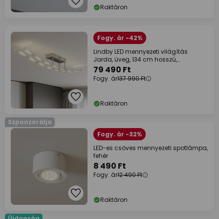
Raktáron
Fogy. ár -42%
Lindby LED mennyezeti világítás
Jarda, üveg, 134 cm hosszú,
dimmelhető
79 490 Ft
Fogy. ár
137 990 Ft
Raktáron
Szponzorálja
Fogy. ár -32%
LED-es csöves mennyezeti spotlámpa,
fehér
8 490 Ft
Fogy. ár
12 490 Ft
Raktáron
Újdonság