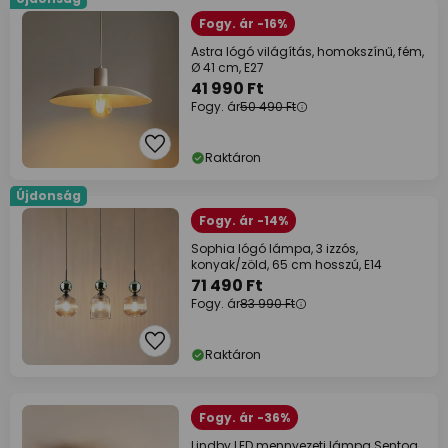
Fogy. ár -16%
Astra lógó világítás, homokszínű, fém,
Ø 41 cm, E27
41 990 Ft
Fogy. ár
50 490 Ft
Raktáron
Újdonság
Fogy. ár -14%
Sophia lógó lámpa, 3 izzós,
konyak/zöld, 65 cm hosszú, E14
71 490 Ft
Fogy. ár
83 990 Ft
Raktáron
Fogy. ár -36%
Lindby LED mennyezeti lámpa Sentoa,