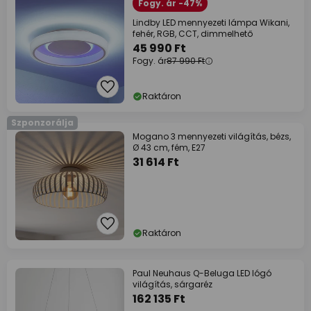
Fogy. ár -47%
Lindby LED mennyezeti lámpa Wikani,
fehér, RGB, CCT, dimmelhető
45 990 Ft
Fogy. ár
87 990 Ft
Raktáron
Szponzorálja
Mogano 3 mennyezeti világítás, bézs,
Ø 43 cm, fém, E27
31 614 Ft
Raktáron
Paul Neuhaus Q-Beluga LED lógó
világítás, sárgaréz
162 135 Ft