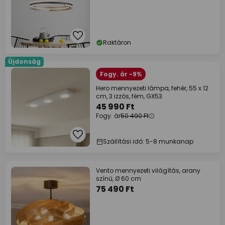
Raktáron
Újdonság
Fogy. ár -9%
Hero mennyezeti lámpa, fehér, 55 x 12
cm, 3 izzós, fém, GX53
45 990 Ft
Fogy. ár
50 490 Ft
Szállítási idő: 5-8 munkanap
Vento mennyezeti világítás, arany
színű, Ø 60 cm
75 490 Ft