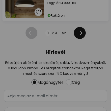
Fogy. ár
24 990 Ft
Raktáron
Oldal
1
2
3
...
92
Előző
Következő
Hírlevél
Értesüljön elsőként az akciókról, exkluzív kedvezményekről,
a legújabb lámpa- és világítási trendekről. Regisztráljon
most és szerezzen 15% kedvezményt!
Magánügyfél
Cég