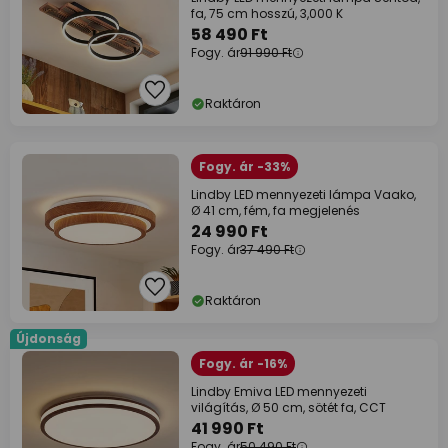
fa, 75 cm hosszú, 3,000 K
58 490 Ft
Fogy. ár
91 990 Ft
Raktáron
Fogy. ár -33%
Lindby LED mennyezeti lámpa Vaako,
Ø 41 cm, fém, fa megjelenés
24 990 Ft
Fogy. ár
37 490 Ft
Raktáron
Újdonság
Fogy. ár -16%
Lindby Emiva LED mennyezeti
világítás, Ø 50 cm, sötét fa, CCT
41 990 Ft
Fogy. ár
50 490 Ft