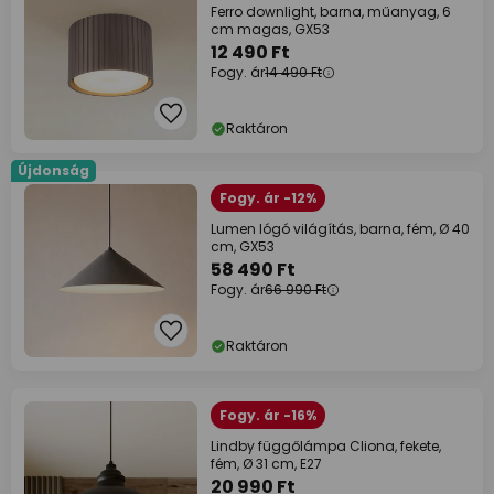
Ferro downlight, barna, műanyag, 6
cm magas, GX53
12 490 Ft
Fogy. ár
14 490 Ft
Raktáron
Újdonság
Fogy. ár -12%
Lumen lógó világítás, barna, fém, Ø 40
cm, GX53
58 490 Ft
Fogy. ár
66 990 Ft
Raktáron
Fogy. ár -16%
Lindby függőlámpa Cliona, fekete,
fém, Ø 31 cm, E27
20 990 Ft