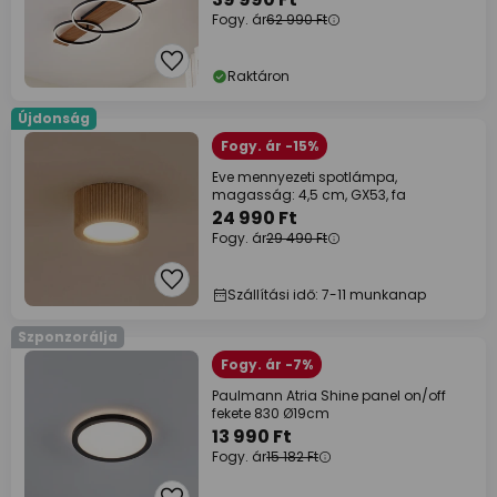
Fogy. ár
62 990 Ft
Raktáron
Újdonság
Fogy. ár -15%
Eve mennyezeti spotlámpa,
magasság: 4,5 cm, GX53, fa
24 990 Ft
Fogy. ár
29 490 Ft
Szállítási idő: 7-11 munkanap
Szponzorálja
Fogy. ár -7%
Paulmann Atria Shine panel on/off
fekete 830 Ø19cm
13 990 Ft
Fogy. ár
15 182 Ft