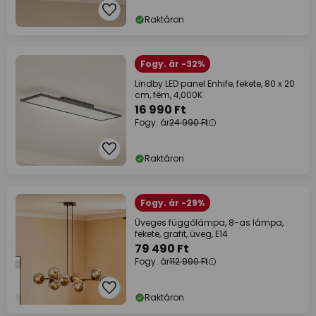
Raktáron
Fogy. ár -32%
Lindby LED panel Enhife, fekete, 80 x 20
cm, fém, 4,000K
16 990 Ft
Fogy. ár
24 990 Ft
Raktáron
Fogy. ár -29%
Üveges függőlámpa, 8-as lámpa,
fekete, grafit, üveg, E14
79 490 Ft
Fogy. ár
112 990 Ft
Raktáron