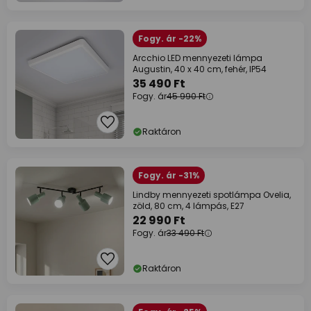
Fogy. ár -22%
Arcchio LED mennyezeti lámpa
Augustin, 40 x 40 cm, fehér, IP54
35 490 Ft
Fogy. ár
45 990 Ft
Raktáron
Fogy. ár -31%
Lindby mennyezeti spotlámpa Ovelia,
zöld, 80 cm, 4 lámpás, E27
22 990 Ft
Fogy. ár
33 490 Ft
Raktáron