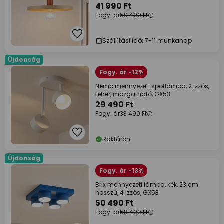
41 990 Ft
Fogy. ár
50 490 Ft
Szállítási idő: 7-11 munkanap
Újdonság
Fogy. ár -12%
Nemo mennyezeti spotlámpa, 2 izzós,
fehér, mozgatható, GX53
29 490 Ft
Fogy. ár
33 490 Ft
Raktáron
Újdonság
Fogy. ár -13%
Brix mennyezeti lámpa, kék, 23 cm
hosszú, 4 izzós, GX53
50 490 Ft
Fogy. ár
58 490 Ft