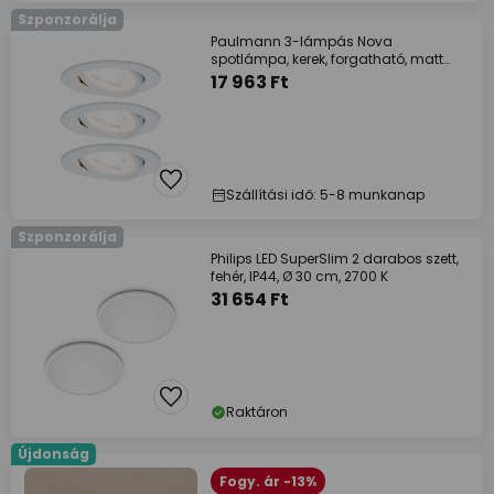
Szponzorálja
Paulmann 3-lámpás Nova
spotlámpa, kerek, forgatható, matt
fehér, GU10, 2700K
17 963 Ft
Szállítási idő: 5-8 munkanap
Szponzorálja
Philips LED SuperSlim 2 darabos szett,
fehér, IP44, Ø 30 cm, 2700 K
31 654 Ft
Raktáron
Újdonság
Fogy. ár -13%