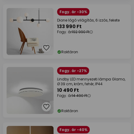
Fogy. ár -30%
Dione lógó világítás, 6 izzós, fekete
133 990 Ft
Fogy. ár
192 990 Ft
Raktáron
Fogy. ár -27%
Lindby LED mennyezeti lámpa Glamo,
Ø 39 cm, króm, fehér, IP44
10 490 Ft
Fogy. ár
14 490 Ft
Raktáron
Fogy. ár -40%